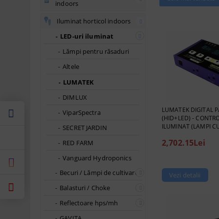
indoors
Iluminat horticol indoors
LED-uri iluminat
Lămpi pentru răsaduri
Altele
LUMATEK
DIMLUX
LUMATEK DIGITAL P
ViparSpectra
(HID+LED) - CONTRO
ILUMINAT (LAMPI CU
SECRET JARDIN
2,702.15Lei
RED FARM
Vanguard Hydroponics
Becuri / Lămpi de cultivare
Vezi detalii
Balasturi / Choke
Reflectoare hps/mh
GAVITA