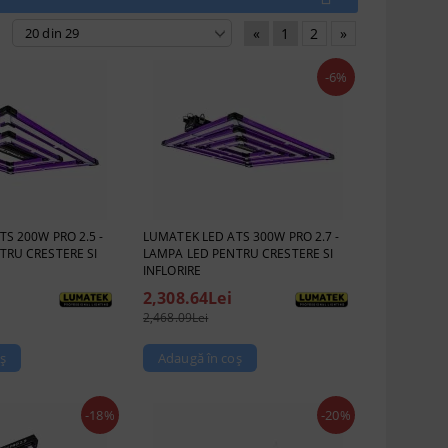
«
1
2
»
-6%
S 200W PRO 2.5 -
LUMATEK LED ATS 300W PRO 2.7 -
TRU CRESTERE SI
LAMPA LED PENTRU CRESTERE SI
INFLORIRE
2,308.64Lei
2,468.09Lei
-18%
-20%