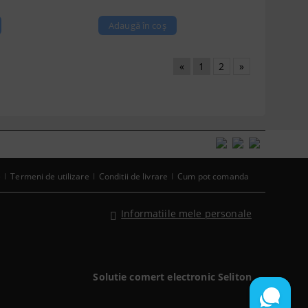
«
1
2
»
e
Termeni de utilizare
Conditii de livrare
Cum pot comanda
Informatiile mele personale
Solutie comert electronic Seliton