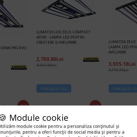
LUMATEK LED ZEUS COMPACT
465W - LAMPA LED PENTRU
LUMATEK ZEUS 4
CRESTERE SI INFLORIRE
LAMPA LED PEN
 300W PRO EVO
INFLORIRE
2,780.86Lei
3,935.18Lei
4,292.33Lei
4,793.99Lei
-28%
-34%
🍪 Module cookie
Utilizăm module cookie pentru a personaliza conținutul și
anunțurile, pentru a oferi funcții de social media și pentru a