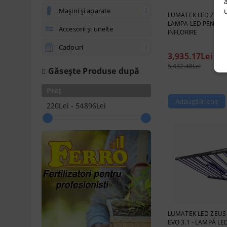
u
Mașini și aparate
LUMATEK LED ZEUS 
LAMPA LED PENTRU 
Accesorii și unelte
INFLORIRE
Cadouri
3,935.17Lei
5,432.48Lei
Găseşte Produse după
Preț
220Lei - 54896Lei
LUMATEK LED ZEUS
EVO 3.1 - LAMPĂ L