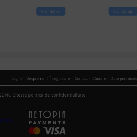
Vezi detalii
Vezi detalii
Log in
Despre noi
Înregistrare
Contact
Căutare
Date personal
GDPR.
Citeste politica de confidentialitate