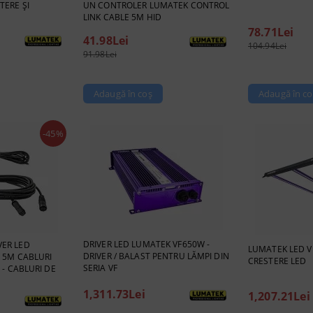
TERE ȘI
UN CONTROLER LUMATEK CONTROL
LINK CABLE 5M HID
78.71Lei
41.98Lei
104.94Lei
91.98Lei
-45%
DRIVER LED LUMATEK VF650W -
ER LED
LUMATEK LED V
DRIVER / BALAST PENTRU LĂMPI DIN
 5M CABLURI
CRESTERE LED
SERIA VF
 - CABLURI DE
1,311.73Lei
1,207.21Lei