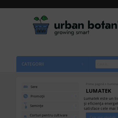
CATEGORII
Prima pagină
Ilumina
Sere
LUMATEK
Promoții
Lumatek este un li
și eficiența energe
Semințe
satisface cele mai î
Corturi pentru cultivare
Cele mai vândute