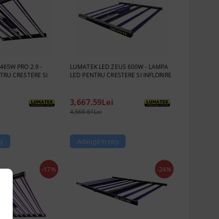
65W PRO 2.9 -
LUMATEK LED ZEUS 600W - LAMPA
TRU CRESTERE SI
LED PENTRU CRESTERE SI INFLORIRE
3,667.59Lei
4,560.61Lei
-17%
-24%