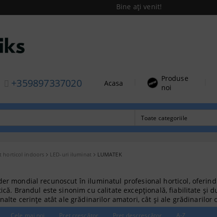
Bine ați venit!
Produse
+359897337020
|
|
Acasa
noi
t horticol indoors
LED-uri iluminat
LUMATEK
der mondial recunoscut în iluminatul profesional horticol, oferind
tică. Brandul este sinonim cu calitate excepțională, fiabilitate și
nalte cerințe atât ale grădinarilor amatori, cât și ale grădinarilor 
Cele mai noi
Preţ crescător
Preţ descrescător
A-Z