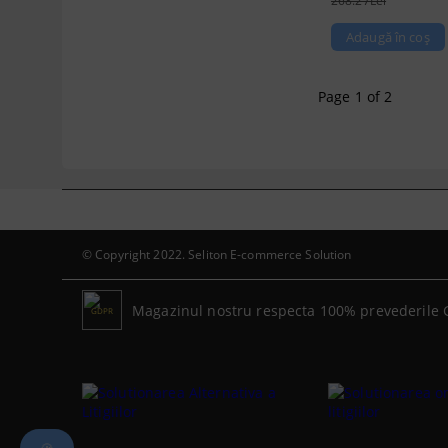
268.27Lei
Page 1 of 2
© Copyright 2022. Seliton E-commerce Solution
Magazinul nostru respecta 100% prevederile 
GDPR