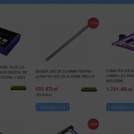
-17%
ANEL PLUS 2.0
LUMATEK LED AT
BANDĂ LED DE SCHIMB PENTRU
LER DIGITAL DE
LAMPA LED PEN
LUMATEK LED ZEUS 600W PRO 2.9
 SODIU + LED)
INFLORIRE
655.87Lei
1,731.48Lei
787.04Lei
-35%