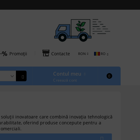
|
Promoții
Contacte
RON
RO
Contul meu
0
Creează cont
 soluții inovatoare care combină inovația tehnologică
 durabilitate, oferind produse concepute pentru a
comerciali.