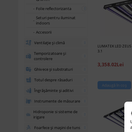
Folie reflectorizanta
Seturi pentru iluminat
indoors
Accesorii
Ventilație și climă
LUMATEK LED ZEUS
3.1
Temporizatoare și
controlere
3,358.02Lei
Ghivece și substraturi
Totul despre răsaduri
Îngrășăminte și aditivi
Instrumente de măsurare
Hidroponie si sisteme de
irigare
Foarfece și mașini de tuns