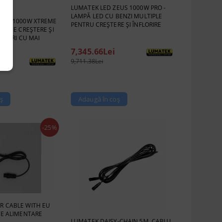
LUMATEK LED ZEUS 1000W PRO -
LAMPĂ LED CU BENZI MULTIPLE
ZEUS 1000W XTREME
PENTRU CREȘTERE ȘI ÎNFLORIRE
PĂ DE CREȘTERE ȘI
ED-URI CU MAI
7,345.66Lei
9,711.38Lei
-25%
R CABLE WITH EU
DE ALIMENTARE
LUMATEK DAISY-CHAIN 5M. CABLU