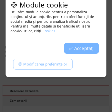
🍪 Module cookie
Controlat prin microprocesor cu indicator LED de stare a
balastului
Utilizăm module cookie pentru a personaliza
conținutul și anunțurile, pentru a oferi funcții de
Cablaj profesional rezistent la UV
social media și pentru a analiza traficul nostru.
Pentru mai multe detalii și beneficiile utilizării
Eficiența șoferului la putere maximă - 95-96%
cookie-urilor, citiți
Cookies
.
Generare de căldură extrem de scăzută și răcire optimă
Producător:
GAVITA
✅ Acceptați
Cod:
2702
Greutate:
9.000
Kg
🤔 Modificarea preferințelor
Recomandă
Evaluează
Descriere detaliată
Comentarii