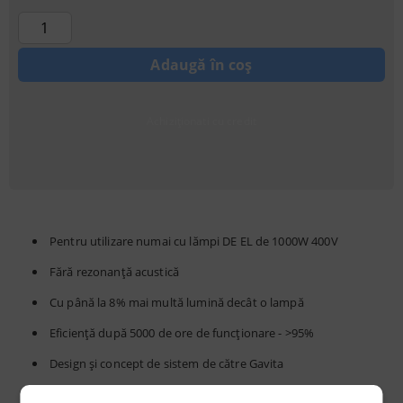
Achiziționati cu credit
Pentru utilizare numai cu lămpi DE EL de 1000W 400V
Fără rezonanță acustică
Cu până la 8% mai multă lumină decât o lampă
Eficiență după 5000 de ore de funcționare - >95%
Design și concept de sistem de către Gavita
Etansat (clasa I) cu orificiu de ventilație din Gore-Tex