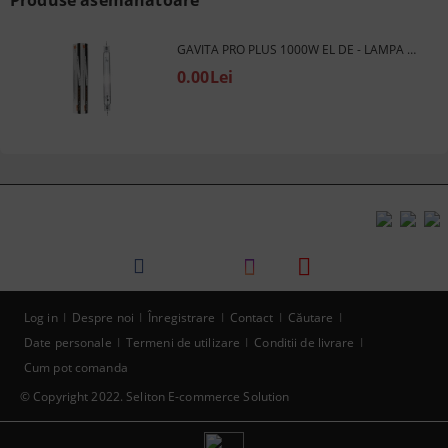
GAVITA PRO PLUS 1000W EL DE - LAMPA / BEC CU SODIU DUAL SPECTRUM
0.00Lei
Log in
Despre noi
Înregistrare
Contact
Căutare
Date personale
Termeni de utilizare
Conditii de livrare
Cum pot comanda
© Copyright 2022. Seliton E-commerce Solution