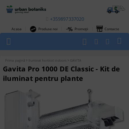
+359897337020
|
|
|
Acasa
Produse noi
Promoții
Contacte
1
Prima pagină
Iluminat horticol indoors
GAVITA
Gavita Pro 1000 DE Classic - Kit de
iluminat pentru plante