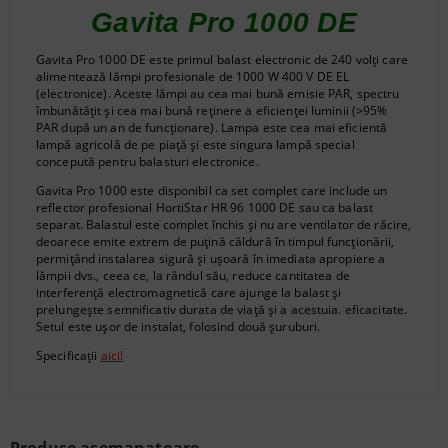
Gavita Pro 1000 DE
Gavita Pro 1000 DE este primul balast electronic de 240 volți care
alimentează lămpi profesionale de 1000 W 400 V DE EL
(electronice). Aceste lămpi au cea mai bună emisie PAR, spectru
îmbunătățit și cea mai bună reținere a eficienței luminii (>95%
PAR după un an de funcționare). Lampa este cea mai eficientă
lampă agricolă de pe piață și este singura lampă special
concepută pentru balasturi electronice.
Gavita Pro 1000 este disponibil ca set complet care include un
reflector profesional HortiStar HR 96 1000 DE sau ca balast
separat. Balastul este complet închis și nu are ventilator de răcire,
deoarece emite extrem de puțină căldură în timpul funcționării,
permițând instalarea sigură și ușoară în imediata apropiere a
lămpii dvs., ceea ce, la rândul său, reduce cantitatea de
interferență electromagnetică care ajunge la balast și
prelungește semnificativ durata de viață și a acestuia. eficacitate.
Setul este ușor de instalat, folosind două șuruburi.
Specificații
aici!
Produse asemanatoare