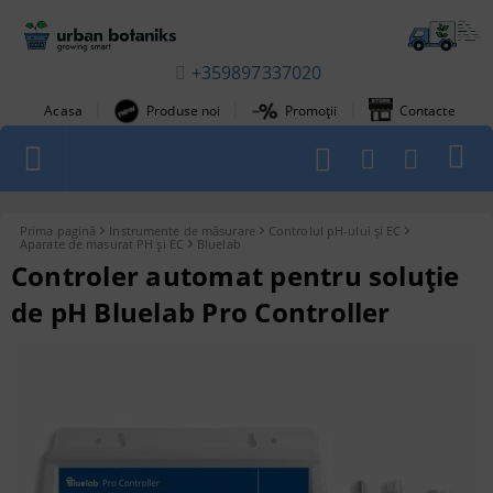
+359897337020
|
|
|
Acasa
Produse noi
Promoții
Contacte
1
Prima pagină
Instrumente de măsurare
Controlul pH-ului și EC
Aparate de masurat PH și EC
Bluelab
Controler automat pentru soluție
de pH Bluelab Pro Controller