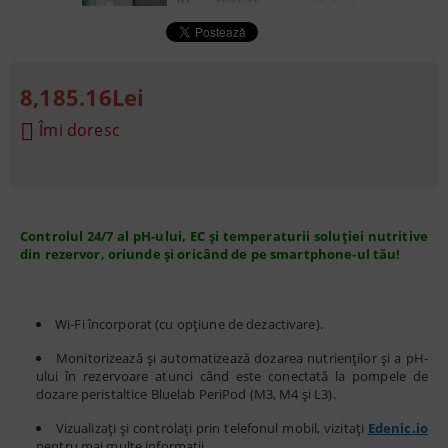
8,185.16Lei
Îmi doresc
Controlul 24/7 al pH-ului, EC și temperaturii soluției nutritive
din rezervor, oriunde și oricând de pe smartphone-ul tău!
Wi-Fi încorporat (cu opțiune de dezactivare).
Monitorizează și automatizează dozarea nutrienților și a pH-
ului în rezervoare atunci când este conectată la pompele de
dozare peristaltice Bluelab PeriPod (M3, M4 și L3).
Vizualizați și controlați prin telefonul mobil, vizitați
Edenic.io
pentru mai multe informații.