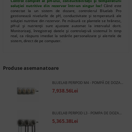
Control complet al pH-ului, conductibilității și temperaturii
soluției nutritive din rezervor într-un singur loc!
Când este
conectat la un sistem de dozare, controlerul Bluelab Pro
gestionează nivelurile de pH, conductivitate și temperatură ale
soluției nutritive din rezervor. Pe măsură ce plantele se hrănesc,
pH-ul și nutrienții sunt ajustate automat la intervalul dorit.
Monitorizați, înregistrați datele și controlați-vă sistemul în timp
real, ca răspuns imediat la setările personalizate și alertele de
sistem, direct de pe computer.
Produse asemanatoare
BLUELAB PERIPOD M4 - POMPĂ DE DOZARE PERISTALTICĂ PENTRU CONTROLER DE PH (120 ML/MIN)
7,938.56Lei
BLUELAB PERIPOD L3 - POMPA DE DOZARE PERISTALTICA PENTRU REGULATOR DE PH (1200ML/MIN)
5,365.38Lei