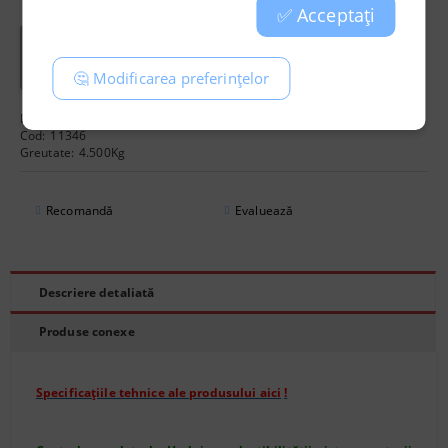
✅ Acceptați
Controler Bluelab Pro, controler automat de pH și EC,
controler pentru soluție nutritivă, monitorizare acvariu,
alarme pH EC, controler Wi-Fi
🤔 Modificarea preferințelor
Producător:
Bluelab
Cod:
11346
Greutate:
4.500
Kg
Recomandă
Evaluează
Descriere detaliată
Produse conexe
Specificațiile tehnice ale produsului aici
!