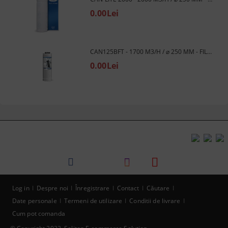
0.00Lei
CAN125BFT - 1700 M3/H / ⌀ 250 MM - FILTRU DE CARBON
0.00Lei
Log in
Despre noi
Înregistrare
Contact
Căutare
Date personale
Termeni de utilizare
Conditii de livrare
Cum pot comanda