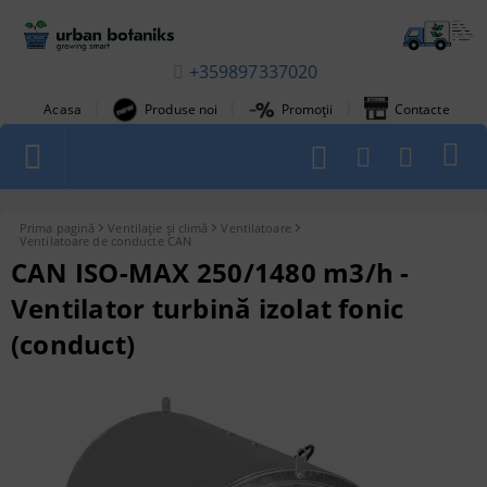
+359897337020
|
|
|
Acasa
Produse noi
Promoții
Contacte
1
Prima pagină
Ventilație și climă
Ventilatoare
Ventilatoare de conducte CAN
CAN ISO-MAX 250/1480 m3/h -
Ventilator turbină izolat fonic
(conduct)