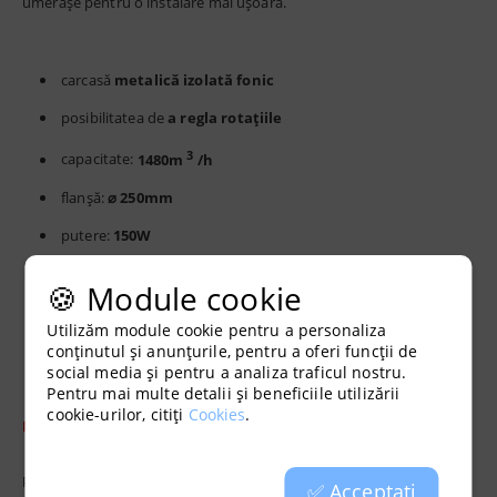
umerașe pentru o instalare mai ușoară.
carcasă
metalică izolată fonic
posibilitatea de
a regla rotațiile
3
capacitate:
1480m
/h
flanșă:
⌀ 250mm
putere:
150W
rezistenta:
0,9A
🍪 Module cookie
lungime:
680 mm
Utilizăm module cookie pentru a personaliza
greutate:
9,9 kg
conținutul și anunțurile, pentru a oferi funcții de
social media și pentru a analiza traficul nostru.
Pentru mai multe detalii și beneficiile utilizării
cookie-urilor, citiți
Cookies
.
Notă: ventilatorul este fără priză!
Producător:
CAN Fans
✅ Acceptați