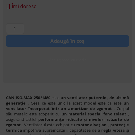
Îmi doresc
Achiziționati cu credit
CAN ISO-MAX 250/1480
este
un ventilator puternic
,
de ultimă
generație
. Ceea ce este unic la acest model este că este
un
ventilator încorporat într-un amortizor de zgomot
. Corpul
său metalic este acoperit cu
un material special fonoizolant
,
asigurând astfel
performanțe ridicate
și
niveluri scăzute de
zgomot
. Ventilatorul este echipat cu
motor elvețian
,
protecție
termică
împotriva supraîncălzirii, capacitatea de a
regla viteza
și