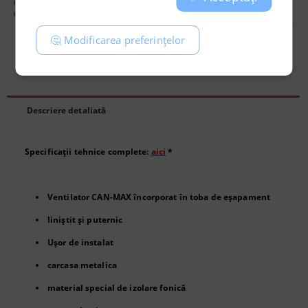
Cod:
3350
Greutate:
9.900
Kg
🤔 Modificarea preferințelor
Recomandă
Evaluează
Descriere detaliată
Specificații tehnice complete:
aici
*
Ventilator CAN-MAX încorporat în toba de eșapament
liniștit și puternic
Ușor de instalat
carcasa metalica
material special de izolare fonică