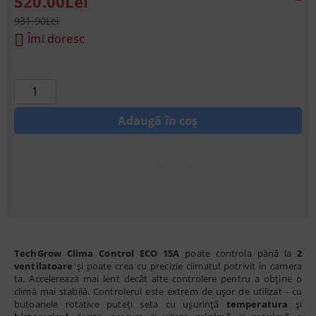
520.00Lei
931.90Lei
Îmi doresc
Achiziționati cu credit
TechGrow Clima Control ECO 15A
poate controla până la
2
ventilatoare
și poate crea cu precizie climatul potrivit în camera
ta. Accelerează mai lent decât alte controlere pentru a obține o
climă mai stabilă. Controlerul este extrem de ușor de utilizat - cu
butoanele rotative puteți seta cu ușurință
temperatura
și