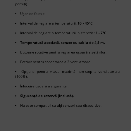
porniți).
Ușor de folosit.
Interval de reglare a temperaturii:
10 - 45°C
Interval de reglare a temperaturii. histerezis:
1 - 7°C
Temperatură asociată. senzor cu cablu de 4,5 m.
Butoane rotative pentru reglarea ușoară a setărilor.
Potrivit pentru conectarea a 2 ventilatoare.
Opțiune pentru viteza maximă non-stop a ventilatorului
(100%).
Înlocuire ușoară a siguranței.
Siguranță de rezervă (inclusă).
Nu este compatibil cu alți senzori sau dispozitive.