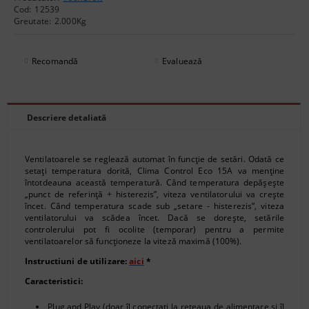
Cod:
12539
Greutate:
2.000
Kg
Recomandă
Evaluează
Descriere detaliată
Ventilatoarele se reglează automat în funcție de setări. Odată ce
setați temperatura dorită, Clima Control Eco 15A va menține
întotdeauna această temperatură. Când temperatura depășește
„punct de referință + histerezis”, viteza ventilatorului va crește
încet. Când temperatura scade sub „setare - histerezis”, viteza
ventilatorului va scădea încet. Dacă se dorește, setările
controlerului pot fi ocolite (temporar) pentru a permite
ventilatoarelor să funcționeze la viteză maximă (100%).
Instructiuni de utilizare:
aici
*
Caracteristici:
Plug and Play (doar îl conectați la rețeaua de alimentare și îl