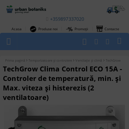
+359897337020
|
|
|
Acasa
Produse noi
Promoții
Contacte
1
Prima pagină
Temporizatoare și controlere
Ventilație și climă
TechGrow
TechGrow Clima Control ECO 15A -
Controler de temperatură, min. și
Max. viteza și histerezis (2
ventilatoare)