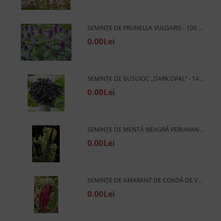
SEMINȚE DE PRUNELLA VULGARIS - 100 BUC. (±) / 0,2 G
0.00Lei
SEMINȚE DE BUSUIOC „DARK OPAL” - 1400 BUC. (±) / 2 G.
0.00Lei
SEMINȚE DE MENTĂ NEAGRĂ PERUVIANĂ (PICANTĂ) - 6000 BUC. (±) / 5 G.
0.00Lei
SEMINȚE DE AMARANT DE COADĂ DE VULPE - ROȘII 2G.
0.00Lei