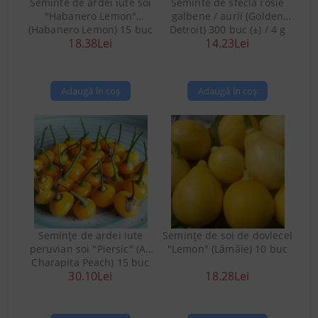
Seminte de ardei iute soi
Seminte de sfecla rosie
"Habanero Lemon"
galbene / aurii (Golden
(Habanero Lemon) 15 buc
Detroit) 300 buc (±) / 4 g
18.38Lei
14.23Lei
Semințe de ardei iute
Semințe de soi de dovlecel
peruvian soi "Piersic" (Aji
"Lemon" (Lămâie) 10 buc
Charapita Peach) 15 buc
30.10Lei
18.28Lei