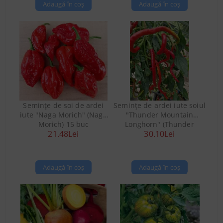
Semințe de soi de ardei
Semințe de ardei iute soiul
iute "Naga Morich" (Naga
"Thunder Mountain
Morich) 15 buc
Longhorn" (Thunder
21.48Lei
30.10Lei
Mountain Longhorn) 15
buc