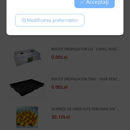
✅ Acceptați
ROOT!T LARGE HEAT MAT 40 X 120 CM - COVORAȘ DE ÎNCĂLZIRE PENTRU GERMINARE A SEMINȚELOR (MARE)
🤔 Modificarea preferințelor
0.00Lei
ROOTIT PROPAGATOR LID - CAPAC PENTRU PROPAGATOR DE LUCRU (PLASTIC MOALE)
0.00Lei
ROOTIT PROPAGATOR TRAY - TAVĂ PENTRU PROPAGATOR DE LUCRU (PLASTIC MOALE)
0.00Lei
SEMINȚE DE ARDEI IUTE PERUVIAN SOI "PIERSIC" (AJI CHARAPITA PEACH) 15 BUC
30.10Lei