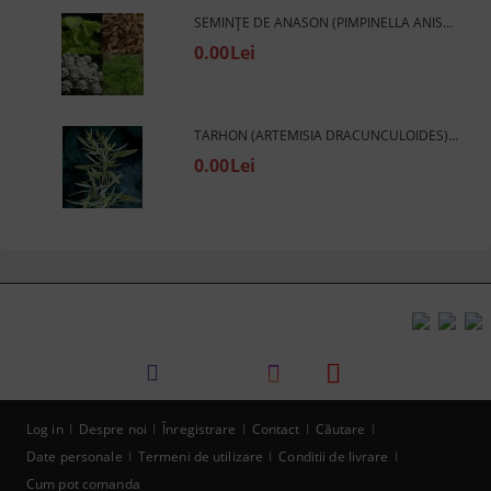
SEMINȚE DE ANASON (PIMPINELLA ANISUM) - 1000 BUC. (±) / 5 G.
0.00Lei
TARHON (ARTEMISIA DRACUNCULOIDES) - 2500 BUC. (±) / 0,5 G SEMINȚE
0.00Lei
Log in
Despre noi
Înregistrare
Contact
Căutare
Date personale
Termeni de utilizare
Conditii de livrare
Cum pot comanda