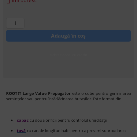
Îmi doresc
Achiziționati cu credit
ROOT!T Large Value Propagator
este o cutie pentru germinarea
semințelor sau pentru înrădăcinarea butașilor. Este format din:
capac
cu două orificii pentru controlul umidității
tavă
cu canale longitudinale pentru a preveni supraudarea