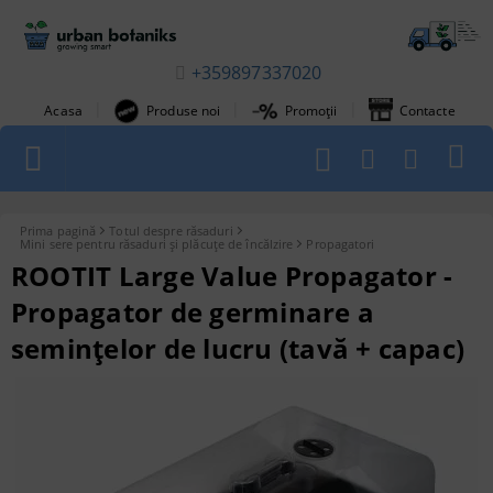
+359897337020
|
|
|
Acasa
Produse noi
Promoții
Contacte
1
Prima pagină
Totul despre răsaduri
Mini sere pentru răsaduri și plăcuțe de încălzire
Propagatori
ROOTIT Large Value Propagator -
Propagator de germinare a
semințelor de lucru (tavă + capac)