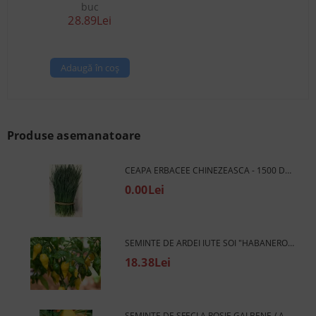
buc
28.89Lei
Produse asemanatoare
CEAPA ERBACEE CHINEZEASCA - 1500 DE SEMINTE 5G
0.00Lei
SEMINTE DE ARDEI IUTE SOI "HABANERO LEMON" (HABANERO LEMON) 15 BUC
18.38Lei
SEMINTE DE SFECLA ROSIE GALBENE / AURII (GOLDEN DETROIT) 300 BUC (±) / 4 G