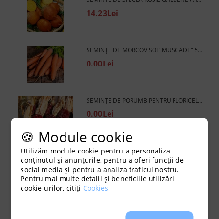
14.23Lei
SEMINȚE DE MORCOV SOI "MUSCADE" 5000 BUC (±) / 5 G
0.00Lei
SEMINȚE DE PORUMB PENTRU FLORICELE DE PORUMB SOI „STRAWBERRY RED” 50 BUC (±) / 5 G
0.00Lei
🍪 Module cookie
Utilizăm module cookie pentru a personaliza
TAVĂ PENTRU RĂSADURI JIFFY 7 CU 60 DE GODEURI
conținutul și anunțurile, pentru a oferi funcții de
0.00Lei
social media și pentru a analiza traficul nostru.
Pentru mai multe detalii și beneficiile utilizării
cookie-urilor, citiți
Cookies
.
TAVĂ PENTRU RĂSADURI CU 60 DE FANTE ROOTIT
0.00Lei