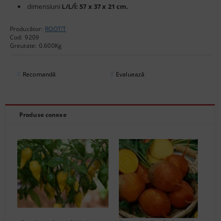
dimensiuni
L/L/Î: 57 x 37 x 21 cm.
Producător:
ROOT!T
Cod:
9209
Greutate:
0.600
Kg
Recomandă
Evaluează
Produse conexe