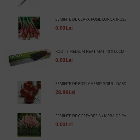
SEMINTE DE CEAPA ROSIE LUNGA (ROSSA LUNGA DI FIRENZE) 1000 BUC (±) / 4 G
0.00Lei
ROOT!T MEDIUM HEAT MAT 40 X 60CM - COVORAȘ DE ÎNCĂLZIRE PENTRU GERMINARE A SEMINȚELOR (MEDIU)
0.00Lei
SEMINTE DE ROSII CHERRY SOIUL "GARDENBERRY F1" 10 BUC
28.89Lei
SEMINȚE DE CORTADERIA / IARBĂ DE PAMPAS, ROZ (CORTADERIA SELLOANA) - 2500 BUC. / 0,5 G.
0.00Lei