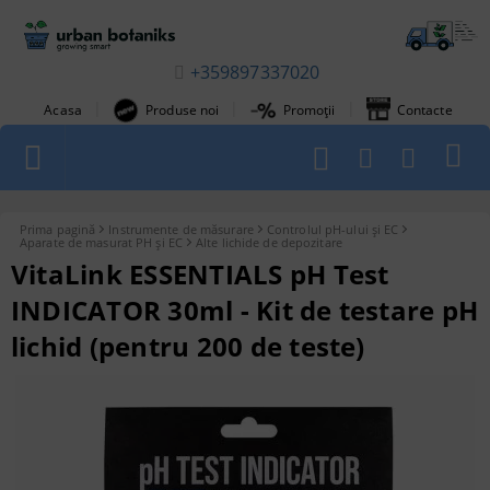
+359897337020
|
|
|
Acasa
Produse noi
Promoții
Contacte
1
Prima pagină
Instrumente de măsurare
Controlul pH-ului și EC
Aparate de masurat PH și EC
Alte lichide de depozitare
VitaLink ESSENTIALS pH Test
INDICATOR 30ml - Kit de testare pH
lichid (pentru 200 de teste)