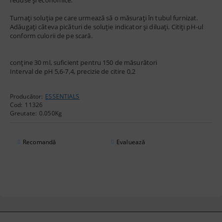
Turnați soluția pe care urmează să o măsurați în tubul furnizat.
Adăugați câteva picături de soluție indicator și diluați. Citiți pH-ul
conform culorii de pe scară.
conține 30 ml, suficient pentru 150 de măsurători
Interval de pH 5,6-7,4, precizie de citire 0,2
Producător:
ESSENTIALS
Cod:
11326
Greutate:
0.050
Kg
Recomandă
Evaluează