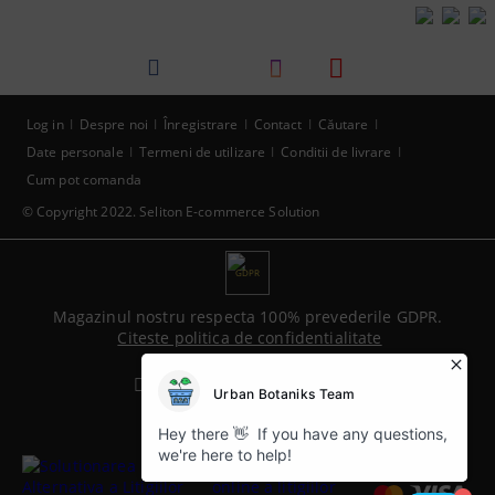
Log in
Despre noi
Înregistrare
Contact
Căutare
Date personale
Termeni de utilizare
Conditii de livrare
Cum pot comanda
© Copyright 2022. Seliton E-commerce Solution
GDPR
Magazinul nostru respecta 100% prevederile GDPR.
Citeste politica de confidentialitate
Informatiile mele personale