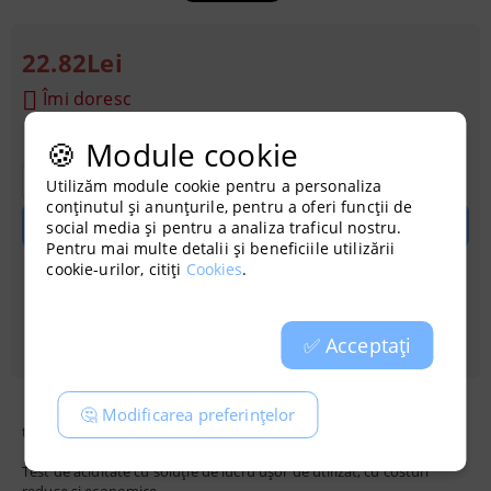
22.82Lei
Îmi doresc
🍪 Module cookie
Utilizăm module cookie pentru a personaliza
conținutul și anunțurile, pentru a oferi funcții de
social media și pentru a analiza traficul nostru.
Pentru mai multe detalii și beneficiile utilizării
cookie-urilor, citiți
Cookies
.
Achiziționati cu credit
✅ Acceptați
🤔 Modificarea preferințelor
test pH lichid - precizie 0,2
Test de aciditate cu soluție de lucru ușor de utilizat, cu costuri
reduse și economice.