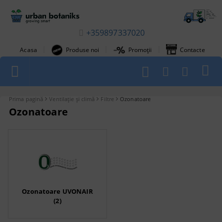
+359897337020
|
|
|
Acasa
Produse noi
Promoții
Contacte
1
Prima pagină
Ventilație și climă
Filtre
Ozonatoare
Ozonatoare
Ozonatoare UVONAIR
(2)