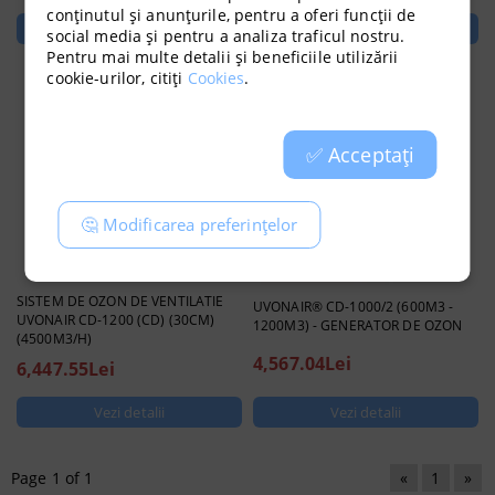
conținutul și anunțurile, pentru a oferi funcții de
social media și pentru a analiza traficul nostru.
Pentru mai multe detalii și beneficiile utilizării
cookie-urilor, citiți
Cookies
.
✅ Acceptați
🤔 Modificarea preferințelor
SISTEM DE OZON DE VENTILATIE
UVONAIR® CD-1000/2 (600M3 -
UVONAIR CD-1200 (CD) (30CM)
1200M3) - GENERATOR DE OZON
(4500M3/H)
4,567.04Lei
6,447.55Lei
Vezi detalii
Vezi detalii
Page 1 of 1
«
1
»