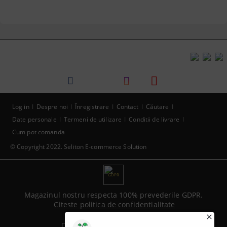
Log in
Despre noi
Înregistrare
Contact
Căutare
Date personale
Termeni de utilizare
Conditii de livrare
Cum pot comanda
© Copyright 2022. Seliton E-commerce Solution
GDPR
Magazinul nostru respecta 100% prevederile GDPR.
Citeste politica de confidentialitate
Informatiile mele personale