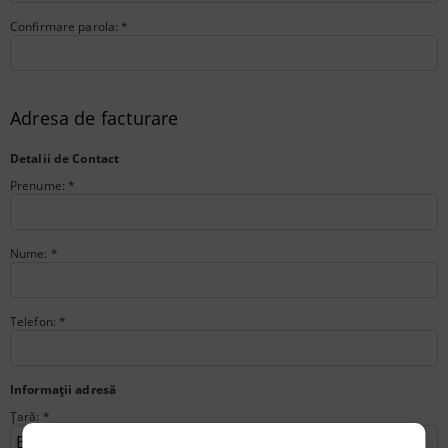
Confirmare parola:
*
Adresa de facturare
Detalii de Contact
Prenume:
*
Nume:
*
Telefon:
*
Informaţii adresă
Ţară:
*