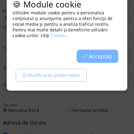
🍪 Module cookie
Județ:
*
Utilizăm module cookie pentru a personaliza
conținutul și anunțurile, pentru a oferi funcții de
social media și pentru a analiza traficul nostru.
Oraș:
*
Pentru mai multe detalii și beneficiile utilizării
cookie-urilor, citiți
Cookies
.
Cod poștal:
*
✅ Acceptați
Stradă 1:
*
🤔 Modificarea preferințelor
Stradă 2:
Tip cont:
Persoana fizică
Persoana juridică
Adresă de livrare