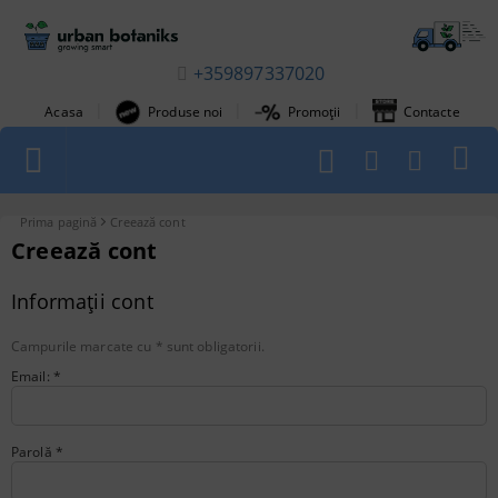
+359897337020
|
|
|
Acasa
Produse noi
Promoții
Contacte
1
Prima pagină
Creează cont
Creează cont
Informații cont
Campurile marcate cu
*
sunt obligatorii.
Email:
*
Parolă
*