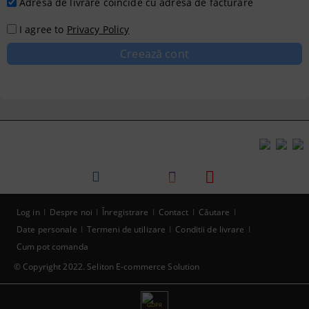
Adresa de livrare coincide cu adresa de facturare
I agree to
Privacy Policy
Log in
Despre noi
Înregistrare
Contact
Căutare
Date personale
Termeni de utilizare
Conditii de livrare
Cum pot comanda
© Copyright 2022. Seliton E-commerce Solution
GDPR