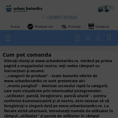
+359897337020
|
|
|
Acasa
Produse noi
Promoții
Contacte
1
Cum pot comanda
Stimați clienți ai www.urbanbotaniks.ro, intrând pe prima
pagină a magazinului nostru, veți vedea câmpuri cu
instrucțiuni și anume:
- „categorii de produse” - toate bunurile oferite de
www.urbanbotaniks.ro sunt prezentate aici
- „meniu panglică” - destinat accesului rapid la categorii,
care sunt vizualizate prin intermediul pictogramelor;
-„utilizator, parolă, înregistrare, parolă uitată” – pentru
confortul dumneavoastră și al nostru, este necesar să vă
înregistrați o singură dată pe www.urbanbotaniks.ro. La
fiecare vizită ulterioară, introduceți numele de utilizator în
câmpul „utilizator” și parola de utilizator în câmpul