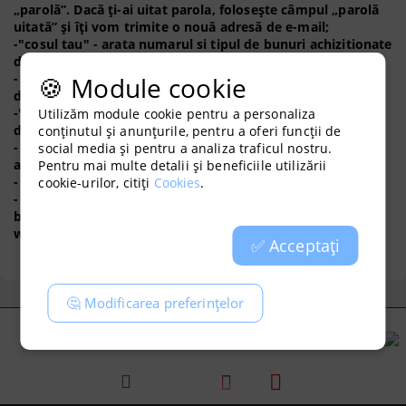
„parolă”. Dacă ți-ai uitat parola, folosește câmpul „parolă
uitată” și îți vom trimite o nouă adresă de e-mail;
-"cosul tau" - arata numarul si tipul de bunuri achizitionate
de tine;
- „căutare” - puteți căuta mărfuri după marcă, cod sau
🍪 Module cookie
descriere;
-"brands" - pentru comoditatea ta, aici poti scoate marfa
Utilizăm module cookie pentru a personaliza
de la o anumita marca;
conținutul și anunțurile, pentru a oferi funcții de
- „bunuri promoționale” - sunt afișate toate bunurile care
social media și pentru a analiza traficul nostru.
au o promoție pentru perioada;
Pentru mai multe detalii și beneficiile utilizării
- „bunuri noi” - directorul produselor nou introduse;
cookie-urilor, citiți
Cookies
.
- Domeniul de știri „RSS” - oferă informații la zi despre
bunuri promoționale, produse noi și știri legate de
www.urbanbotaniks.ro;
✅ Acceptați
🤔 Modificarea preferințelor