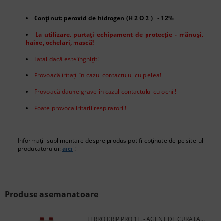
Conținut: peroxid de hidrogen
(H
2
O
2
)
-
12%
La utilizare, purtați echipament de protecție - mănuși,
haine, ochelari, mască!
Fatal dacă este înghițit!
Provoacă iritații în cazul contactului cu pielea!
Provoacă daune grave în cazul contactului cu ochii!
Poate provoca iritații respiratorii!
Informații suplimentare despre produs pot fi obținute de pe site-ul
producătorului:
aici
!
Produse asemanatoare
FERRO DRIP PRO 1L. - AGENT DE CURATARE A SISTEMELOR DE IRIGARE