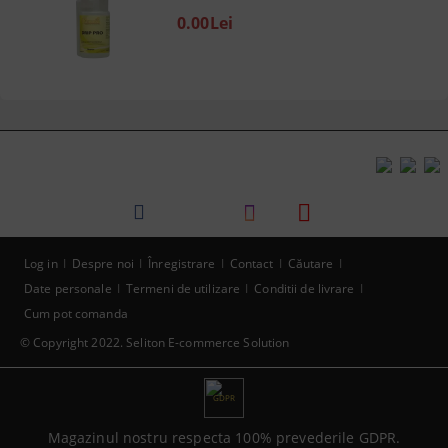
0.00Lei
Log in
Despre noi
Înregistrare
Contact
Căutare
Date personale
Termeni de utilizare
Conditii de livrare
Cum pot comanda
© Copyright 2022. Seliton E-commerce Solution
GDPR
Magazinul nostru respecta 100% prevederile GDPR.