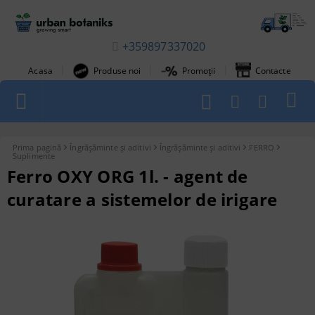
+359897337020
|
|
|
Acasa
Produse noi
Promoții
Contacte
1
Prima pagină
Îngrășăminte și aditivi
Îngrășăminte și aditivi
FERRO
Suplimente
Ferro OXY ORG 1l. - agent de
curatare a sistemelor de irigare