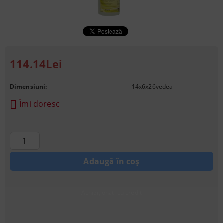
114.14Lei
Dimensiuni:
14x6x26
vedea
Îmi doresc
Achiziționati cu credit