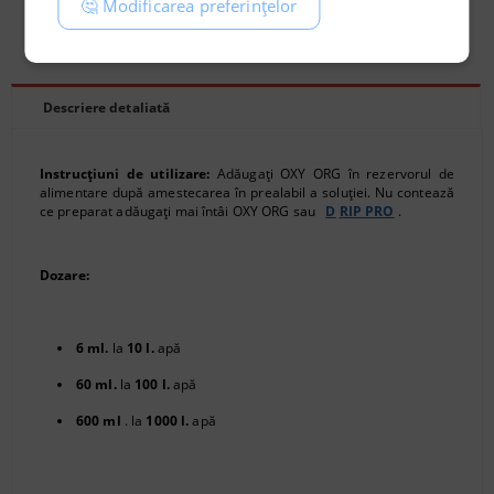
🤔 Modificarea preferințelor
Recomandă
Evaluează
Descriere detaliată
Instrucțiuni de utilizare:
Adăugați OXY ORG în rezervorul de
alimentare după amestecarea în prealabil a soluției. Nu contează
ce preparat adăugați mai întâi OXY ORG sau
D
RIP PRO
.
Dozare:
6 ml.
la
10 l.
apă
60 ml.
la
100 l.
apă
600 ml
. la
1000 l.
apă