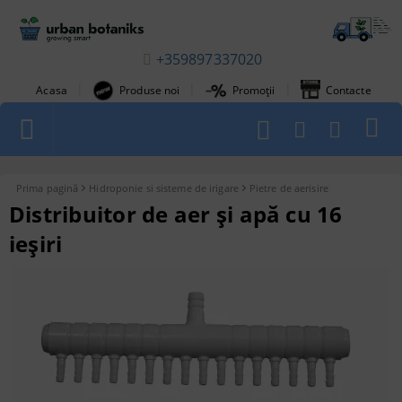
+359897337020
|
|
|
Acasa
Produse noi
Promoții
Contacte
1
Prima pagină
Hidroponie si sisteme de irigare
Pietre de aerisire
Distribuitor de aer și apă cu 16
ieșiri