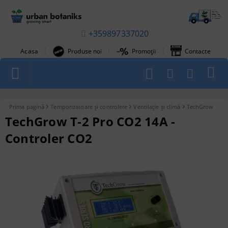
+359897337020
|
|
|
Acasa
Produse noi
Promoții
Contacte
1
Prima pagină
Temporizatoare și controlere
Ventilație și climă
TechGrow
TechGrow T-2 Pro CO2 14A -
Controler CO2