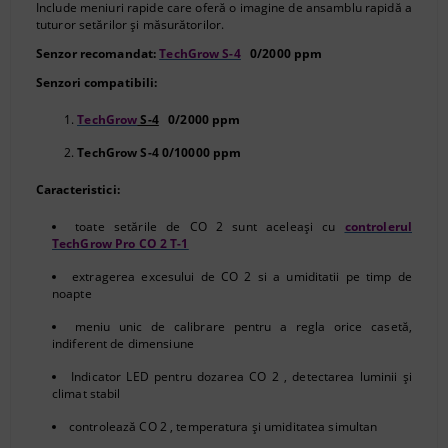
Include meniuri rapide care oferă o imagine de ansamblu rapidă a
tuturor setărilor și măsurătorilor.
Senzor recomandat:
TechGrow S-4
0/2000 ppm
Senzori compatibili:
TechGrow
S-4
0/2000 ppm
TechGrow S-4 0/10000 ppm
Caracteristici:
toate setările de CO
2
sunt aceleași cu
controlerul
TechGrow Pro CO
2
T-1
extragerea excesului de CO
2
si a umiditatii pe timp de
noapte
meniu unic de calibrare pentru a regla orice casetă,
indiferent de dimensiune
Indicator LED pentru dozarea CO
2
, detectarea luminii și
climat stabil
controlează CO
2
, temperatura și umiditatea simultan