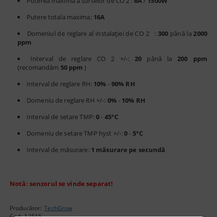
Puterea maximă a surselor de CO
2
:
6A
/
1500W
Putere totala maxima:
16A
Domeniul de reglare al instalației de CO
2
:
300
până la
2000
ppm
Interval de reglare CO
2
+/-:
20
până la
200 ppm
(recomandăm
50 ppm
)
Interval de reglare RH:
10%
-
90% RH
Domeniu de reglare RH +/-:
0%
-
10% RH
Interval de setare TMP:
0
-
45°C
Domeniu de setare TMP hyst +/-:
0
-
5°C
Interval de măsurare:
1 măsurare pe secundă
Notă: senzorul se vinde separat!
Producător:
TechGrow
Cod:
12515