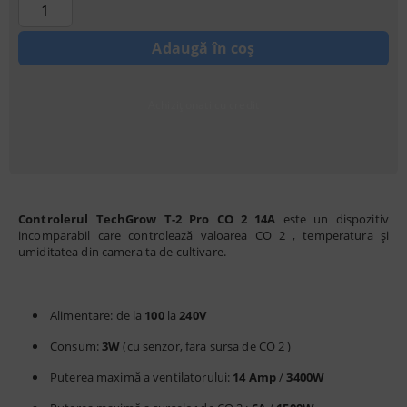
Achiziționati cu credit
Controlerul TechGrow T-2 Pro CO
2
14A
este un dispozitiv
incomparabil care controlează valoarea CO
2
, temperatura și
umiditatea din camera ta de cultivare.
Alimentare: de la
100
la
240V
Consum:
3W
(cu senzor, fara sursa de CO
2
)
Puterea maximă a ventilatorului:
14 Amp
/
3400W