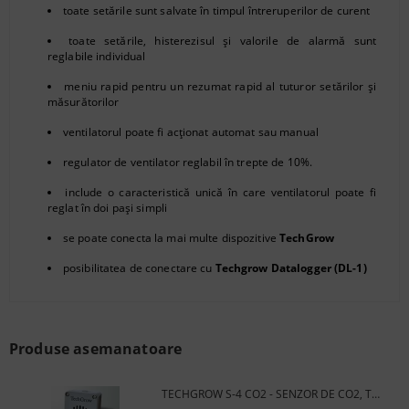
toate setările sunt salvate în timpul întreruperilor de curent
toate setările, histerezisul și valorile de alarmă sunt
reglabile individual
meniu rapid pentru un rezumat rapid al tuturor setărilor și
măsurătorilor
ventilatorul poate fi acţionat automat sau manual
regulator de ventilator reglabil în trepte de 10%.
include o caracteristică unică în care ventilatorul poate fi
reglat în doi pași simpli
se poate conecta la mai multe dispozitive
TechGrow
posibilitatea de conectare cu
Techgrow Datalogger (DL-1)
Produse asemanatoare
TECHGROW S-4 CO2 - SENZOR DE CO2, TEMPERATURĂ, UMIDITATE ȘI LUMINĂ (2000 PPM)