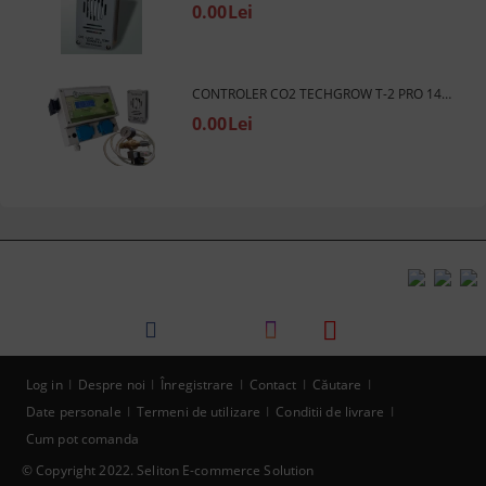
0.00Lei
CONTROLER CO2 TECHGROW T-2 PRO 14A + SENZOR + SET DE SUPAPE
0.00Lei
Log in
Despre noi
Înregistrare
Contact
Căutare
Date personale
Termeni de utilizare
Conditii de livrare
Cum pot comanda
© Copyright 2022. Seliton E-commerce Solution