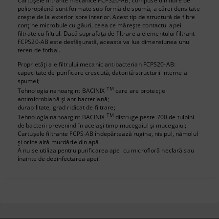
Cartușele filtrante mecanice FCPS20-AB, compuse din fibre de
polipropilenă sunt formate sub formă de spumă, a cărei densitate
crește de la exterior spre interior. Acest tip de structură de fibre
conține microbule cu găuri, ceea ce mărește contactul apei
filtrate cu filtrul. Dacă suprafața de filtrare a elementului filtrant
FCPS20-AB este desfășurată, aceasta va lua dimensiunea unui
teren de fotbal.
Proprietăți ale filtrului mecanic antibacterian FCPS20-AB:
capacitate de purificare crescută, datorită structurii interne a
spumei;
TM
Tehnologia nanoargint BACINIX
care are protecție
antimicrobiană și antibacteriană;
durabilitate, grad ridicat de filtrare;
TM
Tehnologia nanoargint BACINIX
distruge peste 700 de tulpini
de bacterii prevenind în același timp mucegaiul și mucegaiul;
Cartușele filtrante FCPS-AB îndepărtează rugina, nisipul, nămolul
și orice altă murdărie din apă.
A nu se utiliza pentru purificarea apei cu microfloră neclară sau
înainte de dezinfectarea apei!