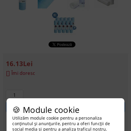
16.13Lei
Îmi doresc
🍪 Module cookie
Utilizăm module cookie pentru a personaliza
conținutul și anunțurile, pentru a oferi funcții de
Achiziționati cu credit
social media și pentru a analiza traficul nostru.