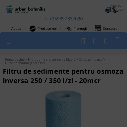
+359897337020
|
|
|
Acasa
Produse noi
Promoții
Contacte
1
Prima pagină
Hidroponie si sisteme de irigare
Osmoza inversa
Filtre de schimb și accesorii
Filtru de sedimente pentru osmoza
inversa 250 / 350 l/zi - 20mcr