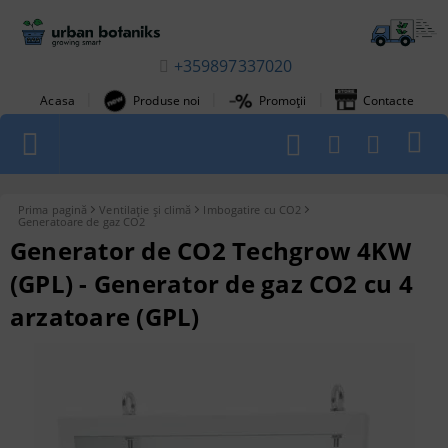
+359897337020
|
|
|
Acasa
Produse noi
Promoții
Contacte
1
Prima pagină
Ventilație și climă
Imbogatire cu CO2
Generatoare de gaz CO2
Generator de CO2 Techgrow 4KW
(GPL) - Generator de gaz CO2 cu 4
arzatoare (GPL)