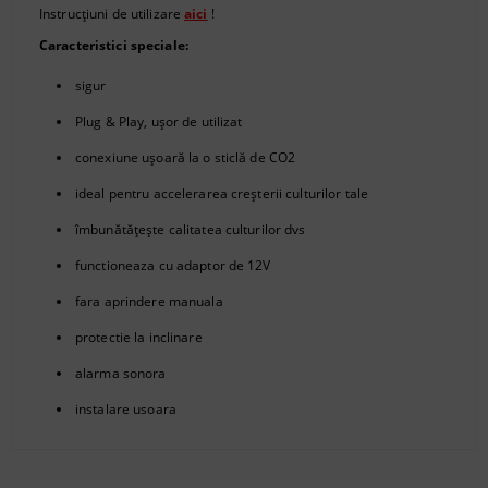
Instrucțiuni de utilizare
aici
!
Caracteristici speciale:
sigur
Plug & Play, ușor de utilizat
conexiune ușoară la o sticlă de
CO2
ideal pentru accelerarea creșterii culturilor tale
îmbunătățește calitatea culturilor dvs
functioneaza cu adaptor de 12V
fara aprindere manuala
protectie la inclinare
alarma sonora
instalare usoara