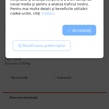
social media și pentru a analiza traficul nostru.
Pentru mai multe detalii și beneficiile utilizării
Generatorul de CO
2
crește valoarea CO
2
din sera dumneavoastră.
cookie-urilor, citiți
Cookies
.
Face posibilă furnizarea serei dumneavoastră cu CO
2
suplimentar
atunci când este necesar, astfel încât valoarea CO
2
să atingă
întotdeauna nivelul dorit. Cu cantitatea potrivită de CO
2
în zonă,
✅ Acceptați
plantele vor deveni mai active și, prin urmare, vor crește mai
repede. Generatorul de CO
2
funcționează fără aprindere manuală,
ci prin aprindere electrică, ceea ce are ca rezultat un consum mai
mic de gaz.
🤔 Modificarea preferințelor
Producător:
TechGrow
Cod:
12523
Greutate:
9.000
Kg
Recomandă
Evaluează
Descriere detaliată