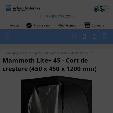
+359897337020
|
|
|
Acasa
Produse noi
Promoții
Contacte
1
Prima pagină
Corturi pentru cultivare indoors
Mammoth
Lite
Mammoth Lite+ 45 - Cort de
creștere (450 x 450 x 1200 mm)