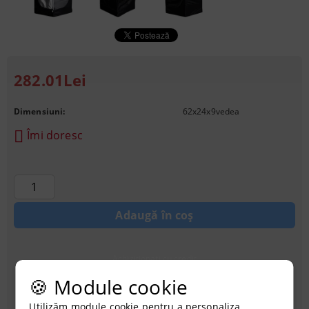
282.01Lei
Dimensiuni:
62x24x9
vedea
Îmi doresc
Achiziționati cu credit
🍪 Module cookie
Utilizăm module cookie pentru a personaliza