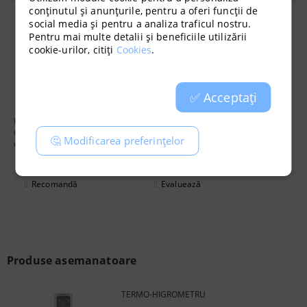
conținutul și anunțurile, pentru a oferi funcții de
social media și pentru a analiza traficul nostru.
Pentru mai multe detalii și beneficiile utilizării
Dimensiuni:
45x45x120cm.
cookie-urilor, citiți
Cookies
.
Iluminare adecvată:
1 x CFL 125W
3
3
Ventilatie recomandata:
min.185m
/h - max. 250 m
/h
✅ Acceptați
Producător:
Mammoths
Cod:
9515
🤔 Modificarea preferințelor
Greutate:
2.700
Kg
Recomandă
Evaluează
Produse asemanatoare
TERMO-HIGROMETRU