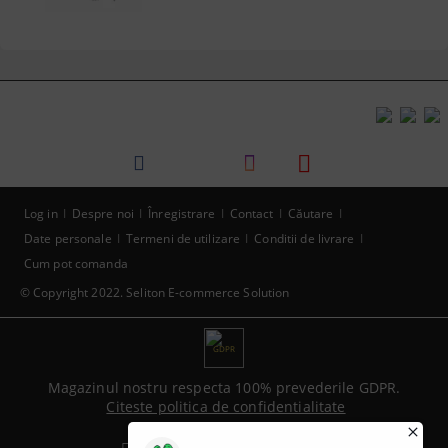
Log in
Despre noi
Înregistrare
Contact
Căutare
Date personale
Termeni de utilizare
Conditii de livrare
Cum pot comanda
© Copyright 2022. Seliton E-commerce Solution
GDPR
Magazinul nostru respecta 100% prevederile GDPR.
Citeste politica de confidentialitate
Informatiile mele personale