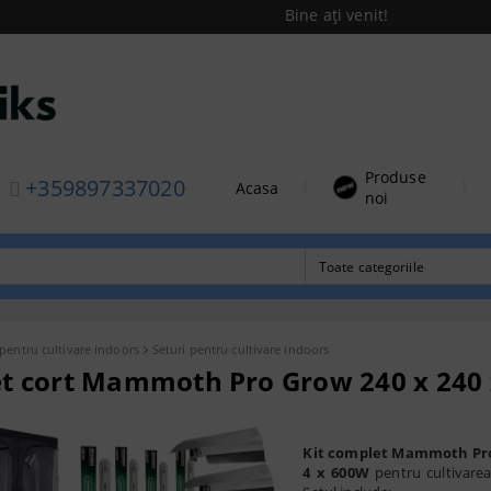
Bine ați venit!
Produse
+359897337020
|
|
Acasa
noi
 pentru cultivare indoors
Seturi pentru cultivare indoors
t cort Mammoth Pro Grow 240 x 240 x
Kit complet Mammoth Pro 
4 x 600W
pentru cultivarea 