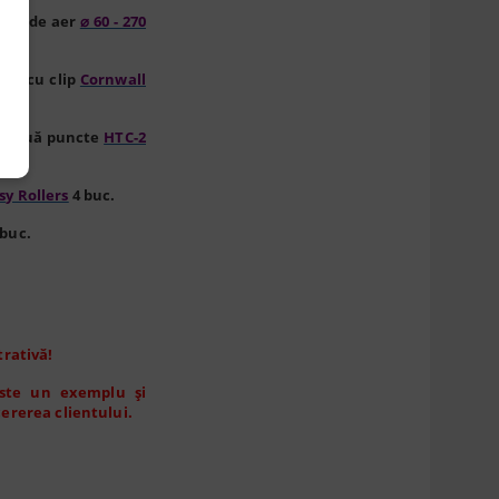
ctă de aer
⌀ 60 - 270
atie cu clip
Cornwall
n două puncte
HTC-2
sy Rollers
4 buc.
buc.
trativă!
este un exemplu și
cererea clientului.