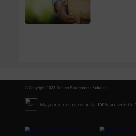
1
© Copyright 2022. Seliton E-commerce Solution
Magazinul nostru respecta 100% prevederile 
GDPR