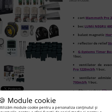
Setul include:
cort
Mammoth Pro 2
bec
LUMii NEGRU 60
balast magnetic
Hor
reflector de relief
St
G-Systems Timer Box
1buc.
ventilator de eva
Pro 1220m3/h
1 buc.
ventilator admisi
793m3/h
1 buc.
filtru carbon
Filtr
buc.
🍪 Module cookie
conductă de a
Utilizăm module cookie pentru a personaliza conținutul și
203mm
3m.