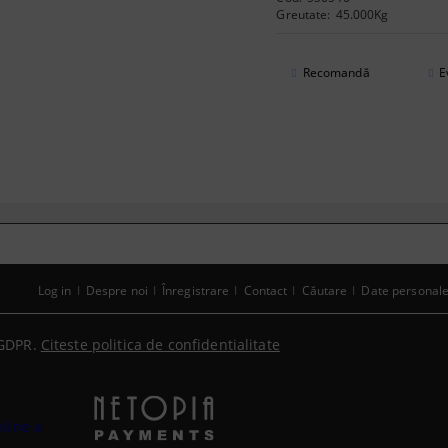
Greutate:
45.000
Kg
Recomandă
E
Log in
Despre noi
Înregistrare
Contact
Căutare
Date personal
GDPR.
Citeste politica de confidentialitate