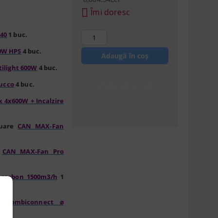
Îmi doresc
40
1 buc.
0W HPS
4 buc.
tilight 600W
4 buc.
ucco
4 buc.
Achiziționati cu credit
 4x600W + Incalzire
cuare
CAN MAX-Fan
e
CAN MAX-Fan Pro
e carbon 1500m3/h
1
er
Combiconnect ⌀