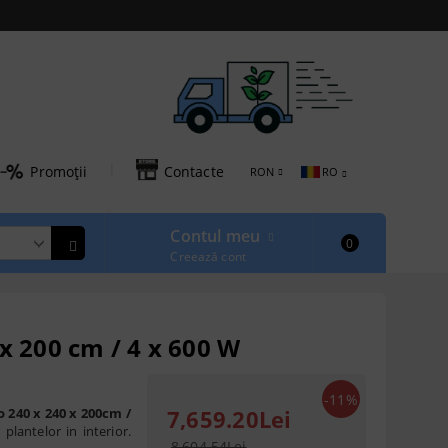
|
Promoții
Contacte
RON
RO
Contul meu
0
Creează cont
 200 cm / 4 x 600 W
-11%
240 x 240 x 200cm /
7,659.20Lei
plantelor in interior.
8,604.54Lei