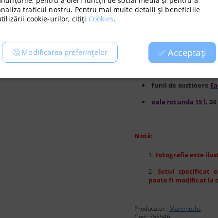
anunțurile, pentru a oferi funcții de social media și pentru a
analiza traficul nostru. Pentru mai multe detalii și beneficiile
clemă pentru condu
mm
3 buc.
tilizării cookie-urilor, citiți
Cookies
.
ventilator de circul
20cm
4 buc.
✅ Acceptați
🤔 Modificarea preferințelor
termohigrometru î
1 buc.
funii de sustinere
Ea
oala rotunda 15 l.
24 
Notă:
Fotografia este ilus
Setul specificat 
poate fi modificat la 
Producător:
Mammoths
Cod:
556546