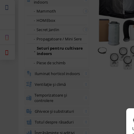
indoors
Mammoth
HOMEbox
Secret Jardin
Propagatoare / Mini Sere
Seturi pentru cultivare
indoors
Piese de schimb
Iluminat horticol indoors
Ventilație și climă
Temporizatoare și
controlere
Ghivece și substraturi
Totul despre răsaduri
Îngrășăminte și aditivi