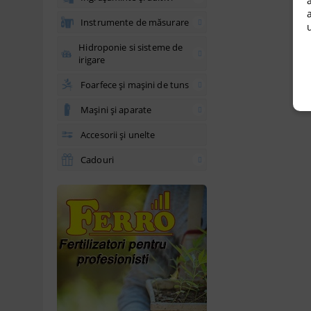
Instrumente de măsurare
u
Hidroponie si sisteme de
irigare
Foarfece și mașini de tuns
Mașini și aparate
Accesorii și unelte
Cadouri