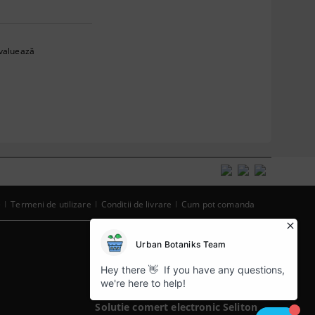
valuează
e
Termeni de utilizare
Conditii de livrare
Cum pot comanda
Informatiile mele personale
Solutie comert electronic Seliton