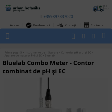
+359897337020
|
|
|
Acasa
Produse noi
Promoții
Contacte
1
Prima pagină
Instrumente de măsurare
Controlul pH-ului și EC
Aparate de masurat PH și EC
Bluelab
Bluelab Combo Meter - Contor
combinat de pH și EC