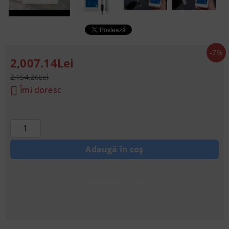
-7%
2,007.14Lei
2,154.26Lei
Îmi doresc
Achiziționati cu credit