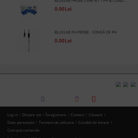
BLUELAB PROBE CARE KIT – PH & CONDUCTIVITY - KIT DE PH ȘI EC (CURĂȚARE ȘI CALIBRARE)
0.00Lei
BLUELAB PH PROBE - SONDĂ DE PH
0.00Lei
Log in
Despre noi
Înregistrare
Contact
Căutare
Date personale
Termeni de utilizare
Conditii de livrare
Cum pot comanda