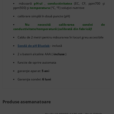
măsoară
pH-ul
,
conductivitatea
(EC, CF, ppm700 și
ppm500) și
temperatura
(°C, °F) soluției nutritive
calibrare simplă în două puncte (pH)
Nu necesită calibrarea sondei de
conductivitate/temperatură (calibrată din fabrică)!
Cablu de 2 metri pentru măsurarea în locuri greu accesibile
Sondă de pH Bluelab
: inclusă
2 x baterii alcaline AAA (
incluse
)
functie de oprire automata
garanție aparat:
5 ani
Garanția sondei:
6 luni
Produse asemanatoare