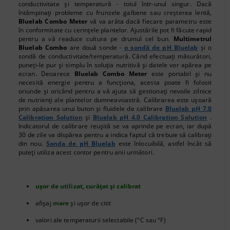
conductivitate și temperatură - totul într-unul singur. Dacă
întâmpinați probleme cu frunzele galbene sau creșterea lentă,
Bluelab Combo Meter
vă va arăta dacă fiecare parametru este
în conformitate cu cerințele plantelor. Ajustările pot fi făcute rapid
pentru a vă readuce cultura pe drumul cel bun.
Multimetrul
Bluelab Combo
are două sonde -
o sondă de pH Bluelab
și o
sondă de conductivitate/temperatură. Când efectuați măsurători,
puneți-le pur și simplu în soluția nutritivă și datele vor apărea pe
ecran. Deoarece
Bluelab Combo Meter
este portabil și nu
necesită energie pentru a funcționa, acesta poate fi folosit
oriunde și oricând pentru a vă ajuta să gestionați nevoile zilnice
de nutrienți ale plantelor dumneavoastră. Calibrarea este ușoară
prin apăsarea unui buton și fluidele de calibrare
Bluelab pH 7.0
Calibration Solution
și
Bluelab pH 4.0 Calibration Solution
.
Indicatorul de calibrare reușită se va aprinde pe ecran, iar după
30 de zile va dispărea pentru a indica faptul că trebuie să calibrați
din nou.
Sonda de pH Bluelab
este înlocuibilă, astfel încât să
puteți utiliza acest contor pentru anii următori.
ușor de utilizat, curățat și calibrat
afișaj
mare
și ușor de citit
valori ale temperaturii selectabile (°C sau °F)