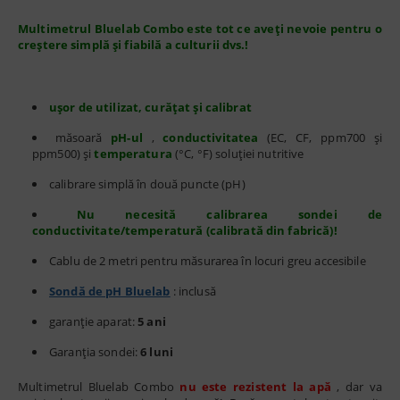
Multimetrul Bluelab Combo este tot ce aveți nevoie pentru o
creștere simplă și fiabilă a culturii dvs.!
ușor de utilizat, curățat și calibrat
măsoară
pH-ul
,
conductivitatea
(EC, CF, ppm700 și
ppm500) și
temperatura
(°C, °F) soluției nutritive
calibrare simplă în două puncte (pH)
Nu necesită calibrarea sondei de
conductivitate/temperatură (calibrată din fabrică)!
Cablu de 2 metri pentru măsurarea în locuri greu accesibile
Sondă de pH Bluelab
: inclusă
garanție aparat:
5 ani
Garanția sondei:
6 luni
Multimetrul Bluelab Combo
nu este rezistent la apă
, dar va