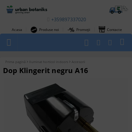
+359897337020
|
|
|
Acasa
Produse noi
Promoții
Contacte
1
Prima pagină
Iluminat horticol indoors
Accesorii
Dop Klingerit negru A16