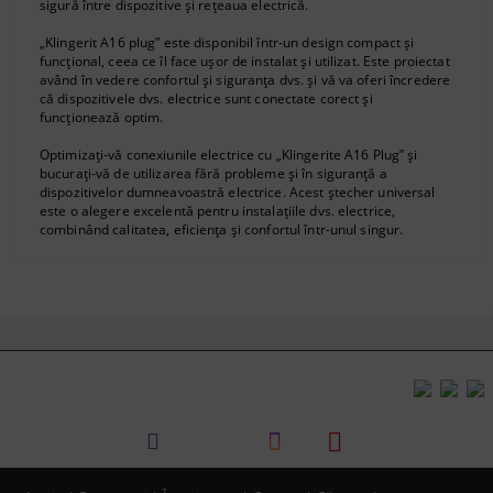
sigură între dispozitive și rețeaua electrică.
„Klingerit A16 plug” este disponibil într-un design compact și
funcțional, ceea ce îl face ușor de instalat și utilizat. Este proiectat
având în vedere confortul și siguranța dvs. și vă va oferi încredere
că dispozitivele dvs. electrice sunt conectate corect și
funcționează optim.
Optimizați-vă conexiunile electrice cu „Klingerite A16 Plug” și
bucurați-vă de utilizarea fără probleme și în siguranță a
dispozitivelor dumneavoastră electrice. Acest ștecher universal
este o alegere excelentă pentru instalațiile dvs. electrice,
combinând calitatea, eficiența și confortul într-unul singur.