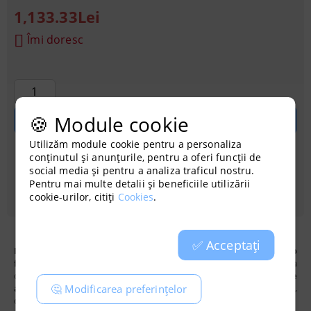
1,133.33Lei
Îmi doresc
🍪 Module cookie
Utilizăm module cookie pentru a personaliza
conținutul și anunțurile, pentru a oferi funcții de
Achiziționati cu credit
social media și pentru a analiza traficul nostru.
Pentru mai multe detalii și beneficiile utilizării
cookie-urilor, citiți
Cookies
.
✅ Acceptați
Pompa de aer BOYU LK-80
este special concepută pentru
o
funcționare silențioasă
, la fel ca orice pompă de aer SES. Singura
diferență este că modelul LK are
un debit mai mare
și
o presiune
🤔 Modificarea preferințelor
a aerului mai mare
. Dispune de carcasă de motor din aluminiu,
disipare bună a căldurii și durată lungă de viață.