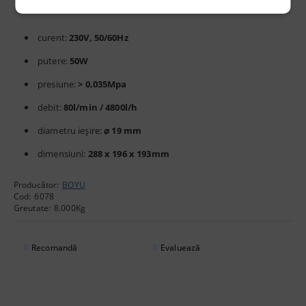
curent:
230V, 50/60Hz
putere:
50W
presiune:
> 0,035Mpa
debit:
80l/min / 4800l/h
diametru ieșire:
⌀ 19 mm
dimensiuni:
288 x 196 x 193mm
Producător:
BOYU
Cod:
6078
Greutate:
8.000
Kg
Recomandă
Evaluează