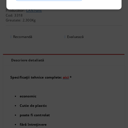
Producător:
CAN Fans
Cod:
3318
Greutate:
2.300
Kg
Recomandă
Evaluează
Descriere detaliată
Specificații tehnice complete:
aici
*
economic
Cutie de plastic
poate fi controlat
fără întreținere