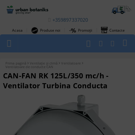
+359897337020
|
|
|
Acasa
Produse noi
Promoții
Contacte
1
Prima pagină
Ventilație și climă
Ventilatoare
Ventilatoare de conducte CAN
CAN-FAN RK 125L/350 mc/h -
Ventilator Turbina Conducta