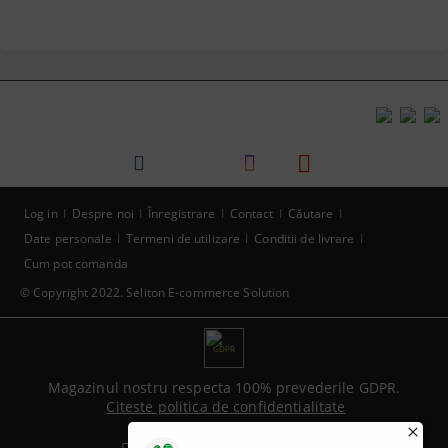
Log in
Despre noi
Înregistrare
Contact
Căutare
Date personale
Termeni de utilizare
Conditii de livrare
Cum pot comanda
© Copyright 2022. Seliton E-commerce Solution
GDPR
Magazinul nostru respecta 100% prevederile GDPR.
Citeste politica de confidentialitate
Informatiile mele personale