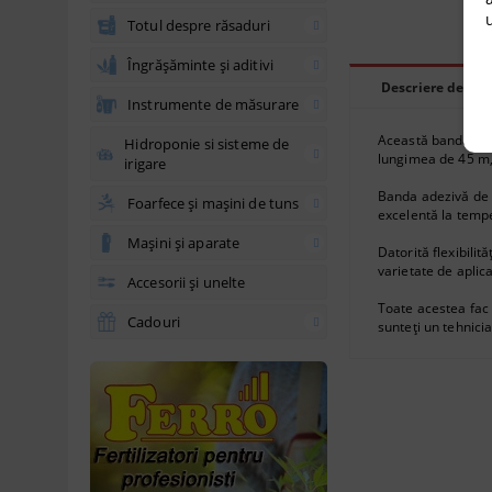
u
Totul despre răsaduri
Îngrășăminte și aditivi
Descriere detali
Instrumente de măsurare
Această bandă univ
Hidroponie si sisteme de
lungimea de 45 m, 
irigare
Banda adezivă de a
Foarfece și mașini de tuns
excelentă la tempe
Mașini și aparate
Datorită flexibili
varietate de aplicaț
Accesorii și unelte
Toate acestea fac 
Cadouri
sunteți un tehnici