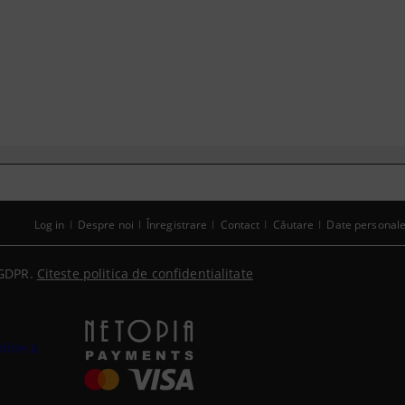
Log in
Despre noi
Înregistrare
Contact
Căutare
Date personal
GDPR.
Citeste politica de confidentialitate