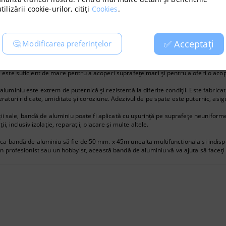
tilizării cookie-urilor, citiți
Cookies
.
ată
✅ Acceptați
🤔 Modificarea preferințelor
ersală este special concepută pentru închiderea și etanșarea ventilației, aer c
este suficient de mare pentru a acoperi suprafețe mari și pentru a oferi o acop
luminiu este extrem de puternică și rezistentă la diferite condiții. Este fabricat
raturi ridicate, umiditate și coroziune. Adezivul de pe spate este puternic, asig
tății sale, bandă de aluminiu poate fi aplicată cu ușurință pe suprafețe neuniform
ii, inclusiv izolație, reparații, placare și multe altele.
ca bandă de aluminiu să fie de 50 mm. x 45m unealta multifunctionala si indispen
an profesionist sau un hobbyist, această bandă de aluminiu vă va ajuta să faceți t