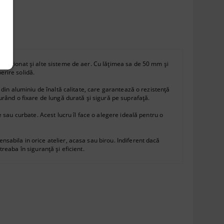
ondiționat și alte sisteme de aer. Cu lățimea sa de 50 mm și
erire solidă.
 din aluminiu de înaltă calitate, care garantează o rezistență
urând o fixare de lungă durată și sigură pe suprafață.
e sau curbate. Acest lucru îl face o alegere ideală pentru o
sabila in orice atelier, acasa sau birou. Indiferent dacă
reaba în siguranță și eficient.