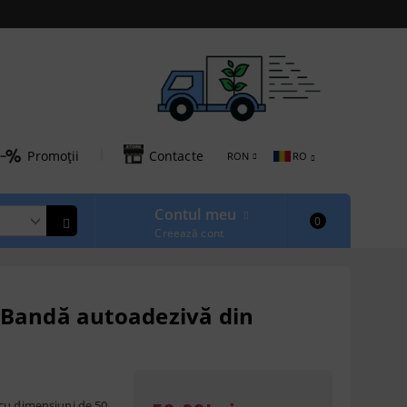
|
Promoții
Contacte
RON
RO
Contul meu
0
Creează cont
 Bandă autoadezivă din
cu dimensiuni de 50