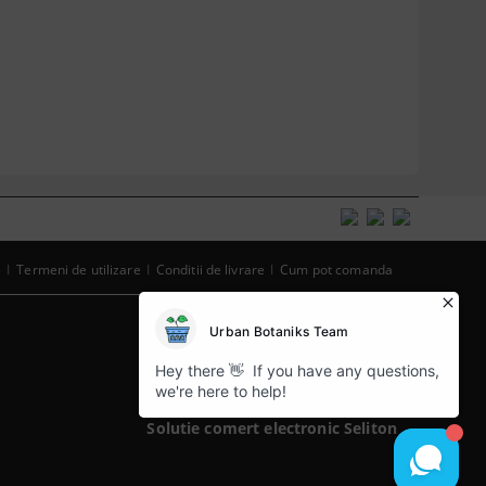
e
Termeni de utilizare
Conditii de livrare
Cum pot comanda
Informatiile mele personale
Solutie comert electronic Seliton