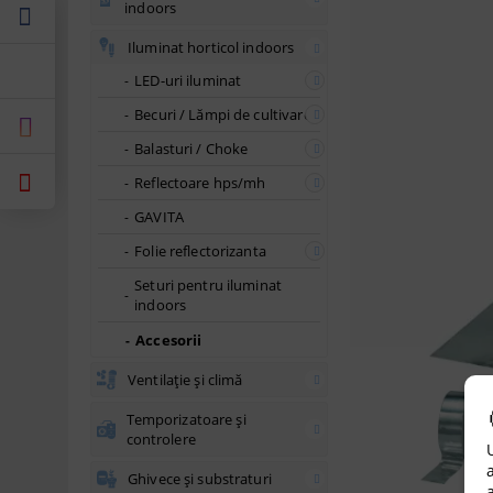
indoors
Iluminat horticol indoors
LED-uri iluminat
Becuri / Lămpi de cultivare
Balasturi / Choke
Reflectoare hps/mh
GAVITA
Folie reflectorizanta
Seturi pentru iluminat
indoors
Accesorii
Ventilație și climă
Temporizatoare și
controlere
Ghivece și substraturi