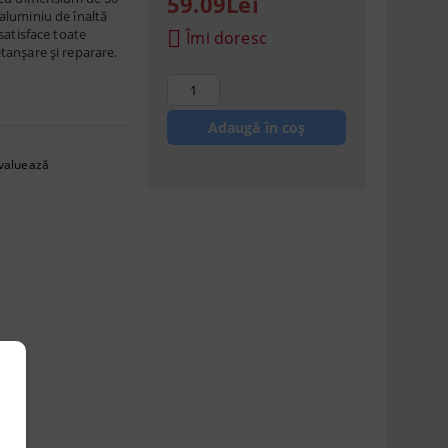
59.09Lei
luminiu de înaltă
satisface toate
Îmi doresc
anșare și reparare.
valuează