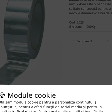
mm. x 45m este o bandă de a
calitate concepută pentru a 
nevoile dumneavoastră de et
Cod:
2523
Greutate:
1.000
Kg
Recomandă
E
🍪 Module cookie
Utilizăm module cookie pentru a personaliza conținutul și
anunțurile, pentru a oferi funcții de social media și pentru a
analiza traficul nostru. Pentru mai multe detalii și beneficiile