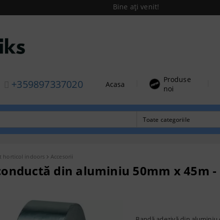
Bine ați venit!
Produse
+359897337020
|
|
Acasa
noi
t horticol indoors
Accesorii
conductă din aluminiu 50mm x 45m -
Bandă adezivă din aluminiu 