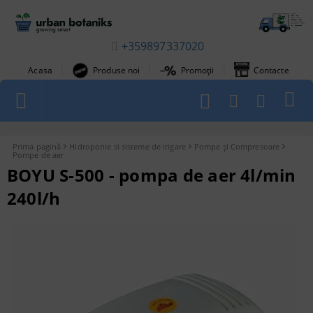
+359897337020
|
|
|
Acasa
Produse noi
Promoții
Contacte
1
Prima pagină
Hidroponie si sisteme de irigare
Pompe și Compresoare
Pompe de aer
BOYU S-500 - pompa de aer 4l/min
240l/h