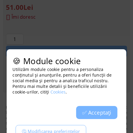
51.00Lei
Îmi doresc
🍪 Module cookie
Utilizăm module cookie pentru a personaliza
Achiziționati cu credit
conținutul și anunțurile, pentru a oferi funcții de
social media și pentru a analiza traficul nostru.
Pentru mai multe detalii și beneficiile utilizării
cookie-urilor, citiți
Cookies
.
Pompa de aer
BOYU S-500
este fabricată din cauciuc compozit
✅ Acceptați
înalt polimer pentru o durată de viață mai lungă și fiabilitate. Se
caracterizează printr-un nivel scăzut de zgomot în timpul
funcționării, o capacitate mare de aer și nu necesită lubrifiere cu
ulei. De asemenea, are control electronic al raportului de intrare
🤔 Modificarea preferințelor