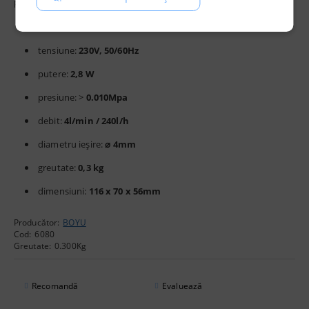
pentru o eficiență ridicată și un consum redus de energie.
tensiune:
230V,
50/60Hz
putere:
2,8 W
presiune: >
0.010Mpa
debit:
4l/min / 240l/h
diametru ieșire:
⌀
4mm
greutate:
0,3 kg
dimensiuni:
116 x 70 x 56mm
Producător:
BOYU
Cod:
6080
Greutate:
0.300
Kg
Recomandă
Evaluează