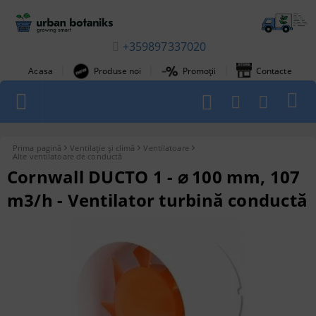
+359897337020
|
|
|
Acasa
Produse noi
Promoții
Contacte
1
Prima pagină
Ventilație și climă
Ventilatoare
Alte ventilatoare de conductă
Cornwall DUCTO 1 - ⌀ 100 mm, 107
m3/h - Ventilator turbină conductă