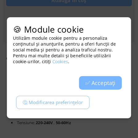
Achiziționati cu credit
🍪 Module cookie
Utilizăm module cookie pentru a personaliza
conținutul și anunțurile, pentru a oferi funcții de
social media și pentru a analiza traficul nostru.
Pentru mai multe detalii și beneficiile utilizării
Cornwall DUCTO 1 ventilator iesire 100mm 107m3/h
cookie-urilor, citiți
Cookies
.
3
Capacitate:
107m
/h
✅ Acceptați
Flanșă:
100 mm / 4"
RPM:
2300
🤔 Modificarea preferințelor
Putere:
15W
Tensiune:
220-240V
,
50-60Hz