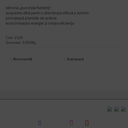
elimină „punctele fierbinți”
acoperire albă pentru distribuția difuză a luminii
protejează plantele de ardere
economisește energie și crește eficiența
Cod:
2529
Greutate:
0.500
Kg
Recomandă
Evaluează