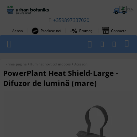
+359897337020
|
|
|
Acasa
Produse noi
Promoții
Contacte
1
Prima pagină
Iluminat horticol indoors
Accesorii
PowerPlant Heat Shield-Large -
Difuzor de lumină (mare)