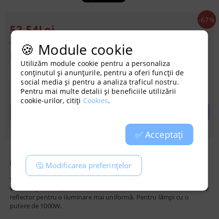
-67%
52.54Lei
161.20Lei
🍪 Module cookie
Îmi doresc
Utilizăm module cookie pentru a personaliza
conținutul și anunțurile, pentru a oferi funcții de
social media și pentru a analiza traficul nostru.
Pentru mai multe detalii și beneficiile utilizării
cookie-urilor, citiți
Cookies
.
✅ Acceptați
protejează plantele de căldura lămpii
🤔 Modificarea preferințelor
Se montează sub lampă și îi permite să se apropie cât mai mult de
vârfurile plantelor, fără riscul de a arde. Lumina este reflectată către
reflector pentru o iluminare mai uniformă. Pentru lămpi cu o
putere de 1000W.