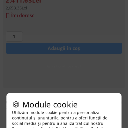
2,411.63Lei
2,653.35Lei
Îmi doresc
Achiziționati cu credit
🍪 Module cookie
Kit complet Mammoth Pro 120 x 120 x 200cm / 600W
pentru
cultivarea plantelor in interior. Setul include:
Utilizăm module cookie pentru a personaliza
conținutul și anunțurile, pentru a oferi funcții de
social media și pentru a analiza traficul nostru.
cort
Mammoth Pro 120
1 buc.