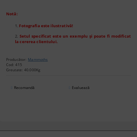
Notă:
Fotografia este ilustrativă!
Setul specificat este un exemplu și poate fi modificat
la cererea clientului.
Producător:
Mammoths
Cod:
415
Greutate:
40.000
Kg
Recomandă
Evaluează