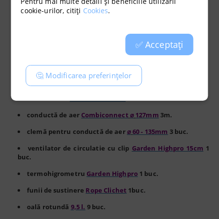
Pentru mai multe detalii și beneficiile utilizării
cookie-urilor, citiți
Cookies
.
bec
LUMii NEGRU 600W HPS
1 buc.
balast magnetic
Hortilight 600W
1 buc.
✅ Acceptați
reflector de relief
Stucco
1buc.
cronometru mecanic
LUMii
1buc.
🤔 Modificarea preferințelor
ventilator evacuare
CAN 350m3/h
1 buc.
filtru carbon
Can-Lite 425m3/h
1 buc.
conductă de aer
Combiconnect
⌀
127mm
3m.
clemă pentru conductă de aer
⌀
60 - 135mm
3 buc.
ventilator de circulatie cu clip
Garden Highpro 15cm
1
buc.
termohigrometru
Garden Highpro
1 buc.
funii de sustinere
Rope Clichet
1buc.
oală rotundă
9,5 l.
9 buc.