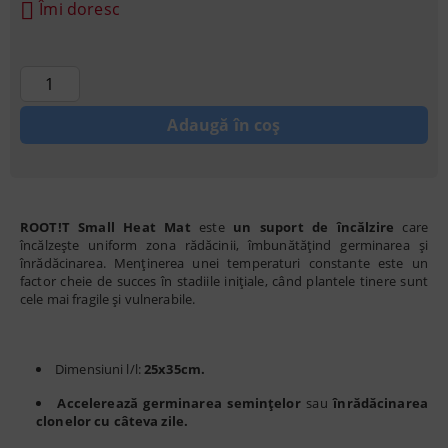
Îmi doresc
ROOT!T Small Heat Mat
este
un suport de încălzire
care
încălzește uniform zona rădăcinii, îmbunătățind germinarea și
înrădăcinarea. Menținerea unei temperaturi constante este un
factor cheie de succes în stadiile inițiale, când plantele tinere sunt
cele mai fragile și vulnerabile.
Dimensiuni l/l:
25x35cm.
Accelerează germinarea semințelor
sau
înrădăcinarea
clonelor cu câteva zile.