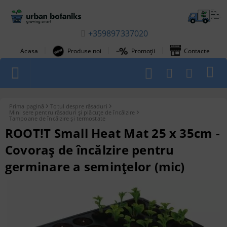
+359897337020
|
|
|
Acasa
Produse noi
Promoții
Contacte
1
Prima pagină
Totul despre răsaduri
Mini sere pentru răsaduri și plăcuțe de încălzire
Tampoane de încălzire și termostate
ROOT!T Small Heat Mat 25 x 35cm -
Covoraș de încălzire pentru
germinare a semințelor (mic)