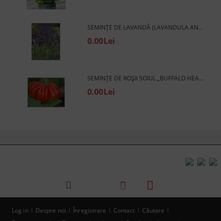
SEMINȚE DE LAVANDĂ (LAVANDULA ANGUSTIFOLIA) - 750 BUC. / 0,75 G.
0.00Lei
SEMINȚE DE ROȘII SOIUL „BUFFALO HEART” - 25 BUC.
0.00Lei
Log in
Despre noi
Înregistrare
Contact
Căutare