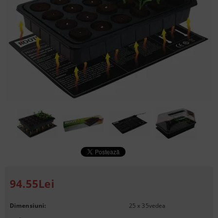
94.55Lei
Dimensiuni:
25 x 35
vedea