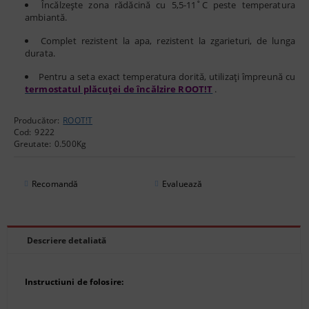
Încălzește zona rădăcină cu 5,5-11˚C peste temperatura
ambiantă.
Complet rezistent la apa, rezistent la zgarieturi, de lunga
durata.
Pentru a seta exact temperatura dorită, utilizați împreună cu
termostatul plăcuței de încălzire ROOT!T
.
Producător:
ROOT!T
Cod:
9222
Greutate:
0.500
Kg
Recomandă
Evaluează
Descriere detaliată
Instructiuni de folosire: