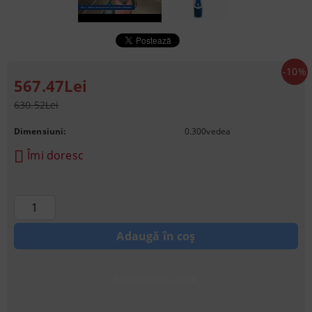
-10%
567.47Lei
630.52Lei
Dimensiuni:
0.300
vedea
Îmi doresc
Achiziționati cu credit