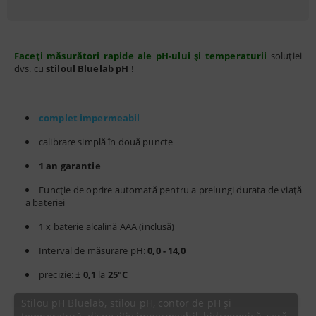
Faceți măsurători rapide ale pH-ului și temperaturii
soluției
dvs. cu
stiloul Bluelab pH
!
complet impermeabil
calibrare simplă în două puncte
1 an garantie
Funcție de oprire automată pentru a prelungi durata de viață
a bateriei
1 x baterie alcalină AAA (inclusă)
Interval de măsurare pH:
0,0
- 14,0
precizie:
± 0,1
la
25°C
Stilou pH Bluelab, stilou pH, contor de pH și