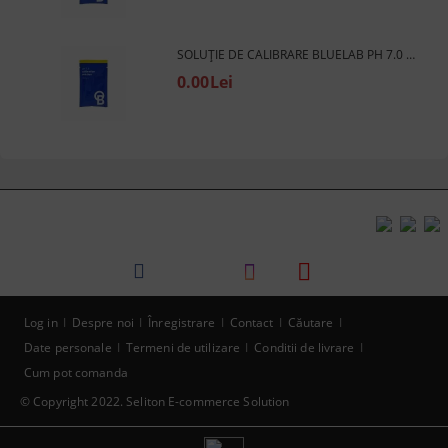
SOLUȚIE DE CALIBRARE BLUELAB PH 7.0 PLICULEȚ DE 18 ML - SOLUȚIE DE CALIBRARE (PH) - 1 BUC.
0.00Lei
Log in
Despre noi
Înregistrare
Contact
Căutare
Date personale
Termeni de utilizare
Conditii de livrare
Cum pot comanda
© Copyright 2022. Seliton E-commerce Solution