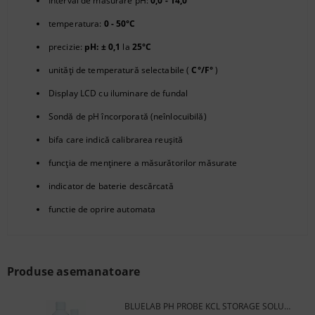
Interval de măsurare pH:
0,0
- 14,0
temperatura:
0 - 50°C
precizie:
pH:
± 0,1
la
25°C
unități de temperatură selectabile (
C°/F°
)
Display LCD cu iluminare de fundal
Sondă de pH încorporată (neînlocuibilă)
bifa care indică calibrarea reușită
funcţia de menţinere a măsurătorilor măsurate
indicator de baterie descărcată
functie de oprire automata
Produse asemanatoare
BLUELAB PH PROBE KCL STORAGE SOLUTION 100ML - SOLUȚIE DE DEPOZITARE PENTRU SENZORI DE PH