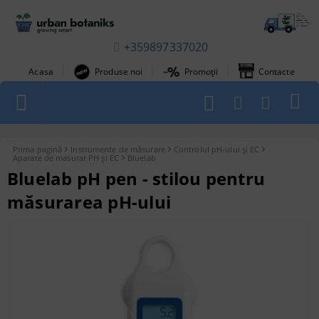
+359897337020
|
|
|
Acasa
Produse noi
Promoții
Contacte
1
Prima pagină
Instrumente de măsurare
Controlul pH-ului și EC
Aparate de masurat PH și EC
Bluelab
Bluelab pH pen - stilou pentru
măsurarea pH-ului