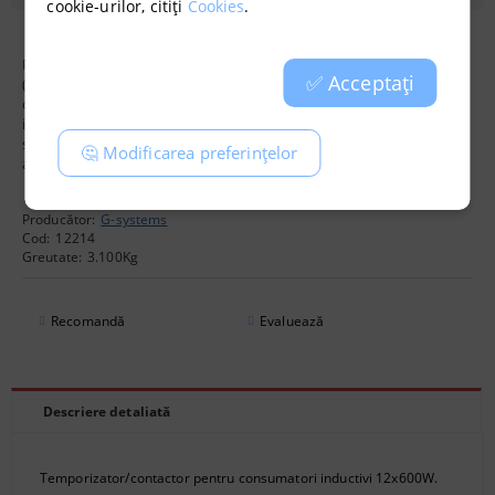
cookie-urilor, citiți
Cookies
.
Panou de control pentru controlul procesului de lucru al HPS
✅ Acceptați
(sodiu) și MH (lămpi cu halogenuri metalice) cu un temporizator
care controlează aprinderea și stingerea lămpilor. La modelele cu
ieșire de încălzire, unitatea se aprinde atunci când lămpile sunt
stinse pentru o eficiență energetică maximă. Puterea maximă
🤔 Modificarea preferințelor
admisă a dispozitivului este de până la 2000 W.
Producător:
G-systems
Cod:
12214
Greutate:
3.100
Kg
Recomandă
Evaluează
Descriere detaliată
Temporizator/contactor pentru consumatori inductivi 12x600W.