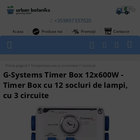
+359897337020
|
|
|
Acasa
Produse noi
Promoții
Contacte
1
Prima pagină
Temporizatoare și controlere
Iluminat
G-Systems Timer Box 12x600W -
Timer Box cu 12 socluri de lampi,
cu 3 circuite