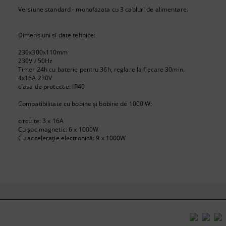
Versiune standard - monofazata cu 3 cabluri de alimentare.
Dimensiuni si date tehnice:
230x300x110mm
230V / 50Hz
Timer 24h cu baterie pentru 36h, reglare la fiecare 30min.
4x16A 230V
clasa de protectie: IP40
Compatibilitate cu bobine și bobine de 1000 W:
circuite: 3 x 16A
Cu șoc magnetic: 6 x 1000W
Cu accelerație electronică: 9 x 1000W