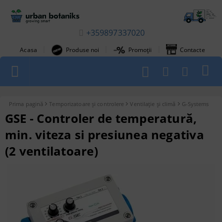
+359897337020
|
|
|
Acasa
Produse noi
Promoții
Contacte
1
Prima pagină
Temporizatoare și controlere
Ventilație și climă
G-Systems
GSE - Controler de temperatură,
min. viteza si presiunea negativa
(2 ventilatoare)