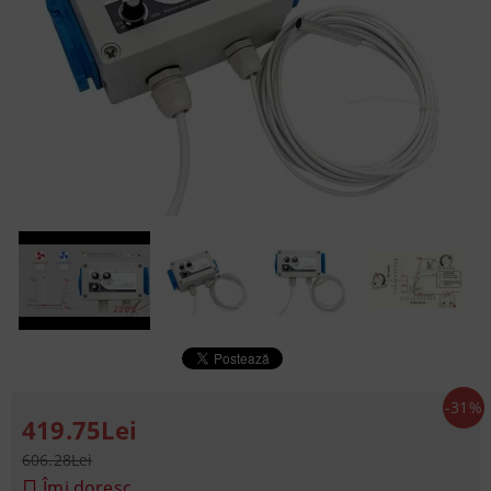
-31%
419.75Lei
606.28Lei
Îmi doresc