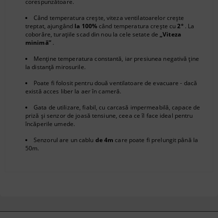
corespunzătoare.
Când temperatura crește, viteza ventilatoarelor crește
treptat, ajungând
la 100%
când temperatura crește cu
2°
. La
coborâre, turațiile scad din nou la cele setate de
„Viteza
minimă”
.
Menține temperatura constantă, iar presiunea negativă ține
la distanță mirosurile.
Poate fi folosit pentru două ventilatoare de evacuare - dacă
există acces liber la aer în cameră.
Gata de utilizare, fiabil, cu carcasă impermeabilă, capace de
priză și senzor de joasă tensiune, ceea ce îl face ideal pentru
încăperile umede.
Senzorul are un cablu
de 4m
care poate fi prelungit până la
50m.