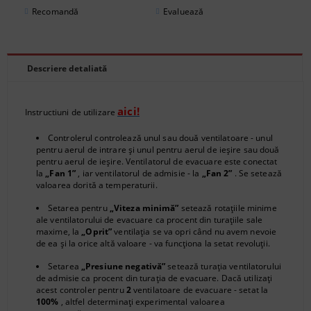
Recomandă
Evaluează
Descriere detaliată
aici!
Instructiuni de utilizare
Controlerul controlează unul sau două ventilatoare - unul
pentru aerul de intrare și unul pentru aerul de ieșire sau două
pentru aerul de ieșire. Ventilatorul de evacuare este conectat
la
„Fan 1”
, iar ventilatorul de admisie - la
„Fan 2”
. Se setează
valoarea dorită a temperaturii.
Setarea pentru
„Viteza minimă”
setează rotațiile minime
ale ventilatorului de evacuare ca procent din turațiile sale
maxime, la
„Oprit”
ventilația se va opri când nu avem nevoie
de ea și la orice altă valoare - va funcționa la setat revoluții.
Setarea
„Presiune negativă”
setează turația ventilatorului
de admisie ca procent din turația de evacuare. Dacă utilizați
acest controler pentru
2
ventilatoare de evacuare - setat la
100%
, altfel determinați experimental valoarea