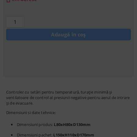
Achiziționati cu credit
Controler cu setări pentru temperatură, turație minimă și
ventilatoare de control al presiunii negative pentru aerul de intrare
și de evacuare.
Dimensiuni si date tehnice:
Dimensiuni produs:
L80xH80xD130mm
Dimensiuni pachet:
L150xH110xD170mm