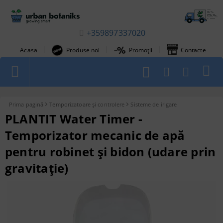
+359897337020
|
|
|
Acasa
Produse noi
Promoții
Contacte
1
Prima pagină
Temporizatoare și controlere
Sisteme de irigare
PLANTIT Water Timer -
Temporizator mecanic de apă
pentru robinet și bidon (udare prin
gravitație)