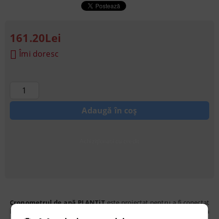
161.20Lei
Îmi doresc
Achiziționati cu credit
Cronometrul de apă PLANTiT
este proiectat pentru a fi conectat
la
un robinet
, dar poate fi folosit și pentru irigarea gravitațională