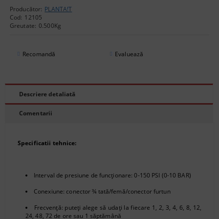
Producător:
PLANTA!T
Cod:
12105
Greutate:
0.500
Kg
Recomandă
Evaluează
Descriere detaliată
Comentarii
Specificatii tehnice:
Interval de presiune de funcționare: 0-150 PSI (0-10 BAR)
Conexiune: conector ¾ tată/femă/conector furtun
Frecvență: puteți alege să udați la fiecare 1, 2, 3, 4, 6, 8, 12,
24, 48, 72 de ore sau 1 săptămână