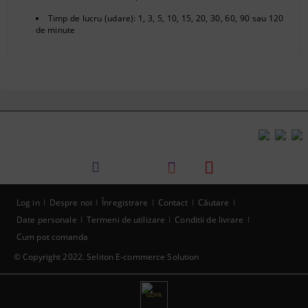
Timp de lucru (udare): 1, 3, 5, 10, 15, 20, 30, 60, 90 sau 120
de minute
Log in
Despre noi
Înregistrare
Contact
Căutare
Date personale
Termeni de utilizare
Conditii de livrare
Cum pot comanda
© Copyright 2022. Seliton E-commerce Solution
GDPR