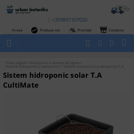
+359897337020
|
|
|
Acasa
Produse noi
Promoții
Contacte
1
Prima pagină
Hidroponie si sisteme de irigare
Sisteme hidroponice și aeroponice
Sisteme hidroponice și aeroponice T.A
Sistem hidroponic solar T.A
CultiMate