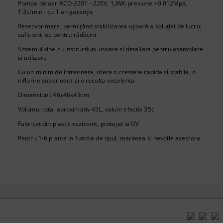
Pompa de aer ACO-2201 - 220V, 1,8W; presiune >0.012Mpa,
1.3L/min - cu 1 an garanție
Rezervor mare, permițând stabilizarea ușoară a soluției de lucru;
suficient loc pentru rădăcini
Sistemul vine cu instructiuni usoare si detaliate pentru asamblare
si utilizare
Cu un minim de intretinere, ofera o crestere rapida si stabila, o
inflorire superioara si o recolta excelenta
Dimensiuni: 46x46x43cm
Volumul total aproximativ 45L, volum efectiv 35L
Fabricat din plastic rezistent, protejat la UV
Pentru 1-6 plante in functie de tipul, marimea si nevoile acestora