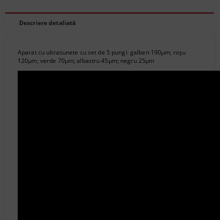
Descriere detaliată
Aparat cu ultrasunete cu set de 5 pungi: galben 190μm; roșu
120μm; verde 70μm; albastru 45μm; negru 25μm