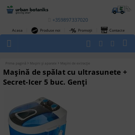
+359897337020
|
|
|
Acasa
Produse noi
Promoții
Contacte
1
Prima pagină
Mașini și aparate
Mașini de extracție
Mașină de spălat cu ultrasunete +
Secret-Icer 5 buc. Genți