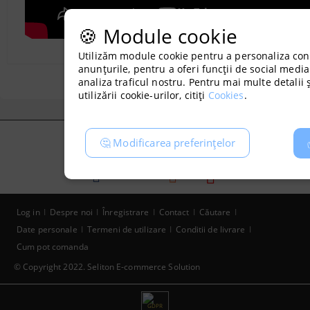
🍪 Module cookie
Utilizăm module cookie pentru a personaliza conț
anunțurile, pentru a oferi funcții de social media
analiza traficul nostru. Pentru mai multe detalii ș
utilizării cookie-urilor, citiți
Cookies
.
🤔 Modificarea preferințelor
Log in
Despre noi
Înregistrare
Contact
Căutare
Date personale
Termeni de utilizare
Conditii de livrare
Cum pot comanda
© Copyright 2022. Seliton E-commerce Solution
GDPR