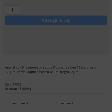
Achiziționati cu credit
Aparat cu ultrasunete cu set de 5 pungi: galben 190μm; roșu
120μm; verde 70μm; albastru 45μm; negru 25μm
Cod:
17023
Greutate:
8.000
Kg
Recomandă
Evaluează