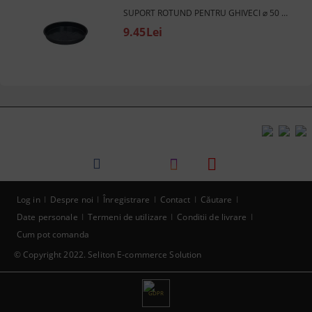
SUPORT ROTUND PENTRU GHIVECI ⌀ 50 CM (PENTRU GHIVECI ROTUND 100L.) - TURCIA
9.45Lei
Log in
Despre noi
Înregistrare
Contact
Căutare
Date personale
Termeni de utilizare
Conditii de livrare
Cum pot comanda
© Copyright 2022. Seliton E-commerce Solution
GDPR