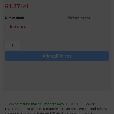
61.77Lei
Dimensiuni:
65х60х44
vedea
Îmi doresc
Achiziționati cu credit
?
Ghiveci rotund mare cu mânere MASTELLIi 100l.
– Ghiveci
rezistent pentru plante cu mânere
este un recipient rotund robust
și spațios, cu o capacitate de 100 de litri, conceput pentru