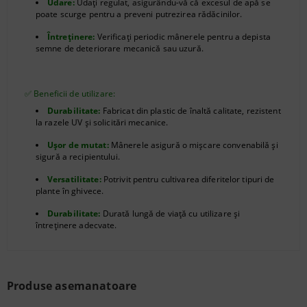
Udare:
Udați regulat, asigurându-vă că excesul de apă se
poate scurge pentru a preveni putrezirea rădăcinilor.
Întreținere:
Verificați periodic mânerele pentru a depista
semne de deteriorare mecanică sau uzură.
✅ Beneficii de utilizare:
Durabilitate:
Fabricat din plastic de înaltă calitate, rezistent
la razele UV și solicitări mecanice.
Ușor de mutat:
Mânerele asigură o mișcare convenabilă și
sigură a recipientului.
Versatilitate:
Potrivit pentru cultivarea diferitelor tipuri de
plante în ghivece.
Durabilitate:
Durată lungă de viață cu utilizare și
întreținere adecvate.
Produse asemanatoare