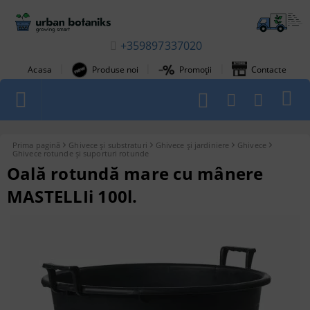
+359897337020
|
|
|
Acasa
Produse noi
Promoții
Contacte
1
Prima pagină
Ghivece și substraturi
Ghivece și jardiniere
Ghivece
Ghivece rotunde și suporturi rotunde
Oală rotundă mare cu mânere
MASTELLIi 100l.