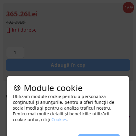
-16%
365.26Lei
432.39Lei
Îmi doresc
🍪 Module cookie
Kit de iluminat de interior de 400W
. Setul include:
Utilizăm module cookie pentru a personaliza
conținutul și anunțurile, pentru a oferi funcții de
social media și pentru a analiza traficul nostru.
Pentru mai multe detalii și beneficiile utilizării
bec / lampă:
dual spectrum
Sylvania GroLux SHP-TS 400W
cookie-urilor, citiți
Cookies
.
1 buc.
balast:
magnetic
Electrostart 400W
1 buc.