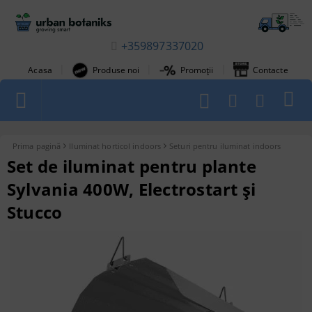
+359897337020
|
|
|
Acasa
Produse noi
Promoții
Contacte
1
Prima pagină
Iluminat horticol indoors
Seturi pentru iluminat indoors
Set de iluminat pentru plante
Sylvania 400W, Electrostart și
Stucco