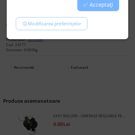
✅ Acceptați
reflector:
deschis
în relief Stucco
1buc.
🤔 Modificarea preferințelor
Atentie: setul nu include cablu de alimentare si priza!
Producător:
SILVANIA
Cod:
24177
Greutate:
0.000
Kg
Recomandă
Evaluează
Produse asemanatoare
EASY ROLLERS - UMERAȘE REGLABILE PENTRU LĂMPI (TIP ROLE YO-YO)
0.00Lei