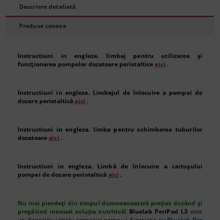
Descriere detaliată
Produse conexe
Instructiuni in engleza. limbaj pentru utilizarea și
funcționarea pompelor dozatoare peristaltice
aici
.
Instructiuni in engleza. Limbajul de înlocuire a pompei de
dozare peristaltică
aici
.
Instructiuni in engleza. limba pentru schimbarea tuburilor
dozatoare
aici
.
Instructiuni in engleza. Limbă de înlocuire a cartuşului
pompei de dozare peristaltică
aici
.
Nu mai pierdeți din timpul dumneavoastră prețios dozând și
pregătind manual soluția nutritivă!
Bluelab PeriPod L3
este
un dispozitiv simplu conceput pentru a funcționa cu
Bluelab Pro