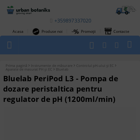
+359897337020
|
|
|
Acasa
Produse noi
Promoții
Contacte
1
Prima pagină
Instrumente de măsurare
Controlul pH-ului și EC
Aparate de masurat PH și EC
Bluelab
Bluelab PeriPod L3 - Pompa de
dozare peristaltica pentru
regulator de pH (1200ml/min)