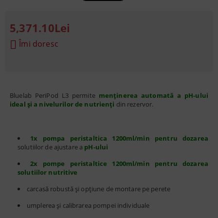
5,371.10Lei
Îmi doresc
Bluelab PeriPod L3 permite
menținerea automată a pH-ului
ideal și a nivelurilor de nutrienți
din rezervor.
1x pompa peristaltica 1200ml/min
pentru dozarea
solutiilor de ajustare a
pH-ului
2x pompe peristaltice 1200ml/min
pentru dozarea
solutiilor nutritive
carcasă robustă și opțiune de montare pe perete
umplerea și calibrarea pompei individuale