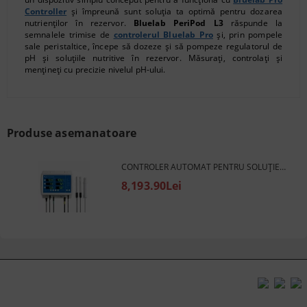
Controller
și împreună sunt soluția ta optimă pentru dozarea
nutrienților în rezervor.
Bluelab PeriPod L3
răspunde la
semnalele trimise de
controlerul Bluelab Pro
și, prin pompele
sale peristaltice, începe să dozeze și să pompeze regulatorul de
pH și soluțiile nutritive în rezervor. Măsurați, controlați și
mențineți cu precizie nivelul pH-ului.
Produse asemanatoare
CONTROLER AUTOMAT PENTRU SOLUȚIE DE PH BLUELAB PRO CONTROLLER
8,193.90Lei