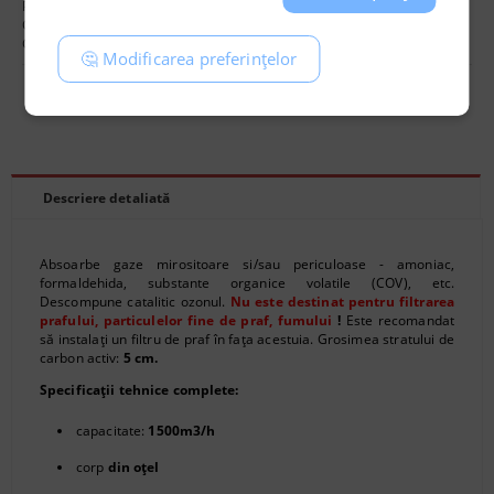
Producător:
Can-Filtre
Cod:
3160
Greutate:
25.200
Kg
🤔 Modificarea preferințelor
Recomandă
Evaluează
Descriere detaliată
Absoarbe gaze mirositoare si/sau periculoase - amoniac,
formaldehida, substante organice volatile (COV), etc.
Descompune catalitic ozonul.
Nu este destinat pentru filtrarea
prafului, particulelor fine de praf, fumului
!
Este recomandat
să instalați un filtru de praf în fața acestuia. Grosimea stratului de
carbon activ:
5 cm.
Specificații tehnice complete:
capacitate:
1500m3/h
corp
din oțel