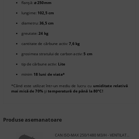
flanșă:
⌀ 250mm
lungime:
102,5 cm
diametru:
36,5 cm
greutate:
24 kg
cantitate de cărbune activ:
7,6 kg
grosimea stratului de carbon activ:
5 cm
tip de cărbune activ:
Lite
minim
18 luni de viata*
*Când este utilizat într-un mediu de lucru cu
umiditate relativă
mai mică de 70%
și
temperatură de până la 80°C!
Produse asemanatoare
CAN ISO-MAX 250/1480 M3/H - VENTILATOR TURBINĂ IZOLAT FONIC (CONDUCT)