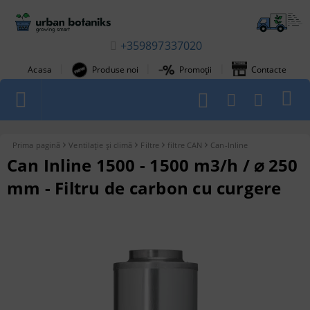
+359897337020
|
|
|
Acasa
Produse noi
Promoții
Contacte
1
Prima pagină
Ventilație și climă
Filtre
filtre CAN
Can-Inline
Can Inline 1500 - 1500 m3/h / ⌀ 250
mm - Filtru de carbon cu curgere