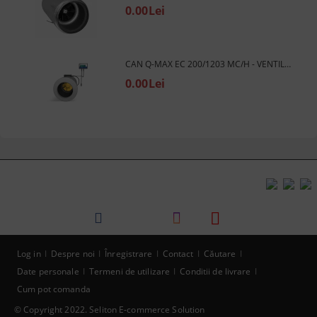
0.00Lei
CAN Q-MAX EC 200/1203 MC/H - VENTILATOR TURBINA DE CONDUCTA
0.00Lei
Log in
Despre noi
Înregistrare
Contact
Căutare
Date personale
Termeni de utilizare
Conditii de livrare
Cum pot comanda
© Copyright 2022. Seliton E-commerce Solution